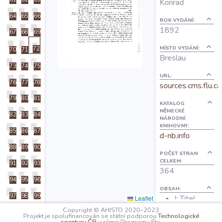
Konrad
O projektu
64
65
66
ROK VYDÁNÍ:
1892
67
68
69
Autoři
MÍSTO VYDÁNÍ:
72
70
71
Breslau
73
74
75
Nápověda
URL:
76
77
78
sources.cms.flu.ca
79
80
81
KATALOG
NĚMECKÉ
82
83
84
NÁRODNÍ
KNIHOVNY:
85
86
87
d-nb.info
88
89
90
POČET STRAN
CELKEM:
91
92
93
364
94
95
96
OBSAH:
97
98
99
I: Titel
Leaflet
V: Vorwort
Copyright © AHISTO 2020–2023
100
101
102
Projekt je spolufinancován se státní podporou
Technologické