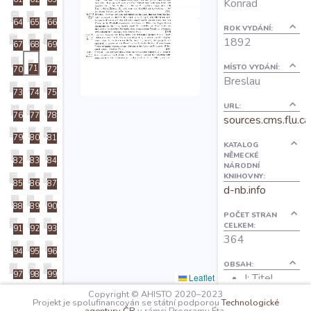
Konrad
O projektu
64
65
66
ROK VYDÁNÍ:
1892
67
68
69
Autoři
MÍSTO VYDÁNÍ:
71
70
72
Breslau
73
74
75
Nápověda
URL:
76
77
78
sources.cms.flu.ca
79
80
81
KATALOG
NĚMECKÉ
82
83
84
NÁRODNÍ
KNIHOVNY:
85
86
87
d-nb.info
88
89
90
POČET STRAN
CELKEM:
91
92
93
364
94
95
96
OBSAH:
97
98
99
I: Titel
Leaflet
V: Vorwort
Copyright © AHISTO 2020–2023
100
101
102
Projekt je spolufinancován se státní podporou
Technologické