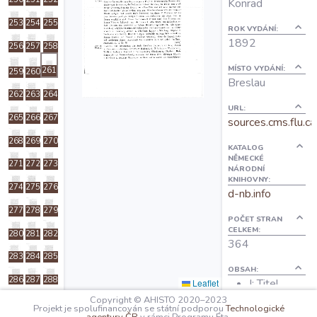
Konrad
O projektu
253
254
255
ROK VYDÁNÍ:
1892
256
257
258
Autoři
MÍSTO VYDÁNÍ:
261
259
260
Breslau
262
263
264
Nápověda
URL:
265
266
267
sources.cms.flu.ca
268
269
270
KATALOG
NĚMECKÉ
271
272
273
NÁRODNÍ
KNIHOVNY:
274
275
276
d-nb.info
277
278
279
POČET STRAN
CELKEM:
280
281
282
364
283
284
285
OBSAH:
286
287
288
I: Titel
Leaflet
V: Vorwort
Copyright © AHISTO 2020–2023
289
290
291
Projekt je spolufinancován se státní podporou
Technologické