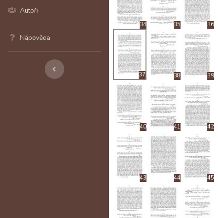
Autoři
34
35
36
Nápověda
37
38
39
40
41
42
43
44
45