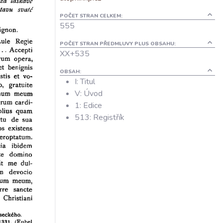
POČET STRAN CELKEM:
555
POČET STRAN PŘEDMLUVY PLUS OBSAHU:
XX+535
OBSAH:
I: Titul
V: Úvod
1: Edice
513: Registřík