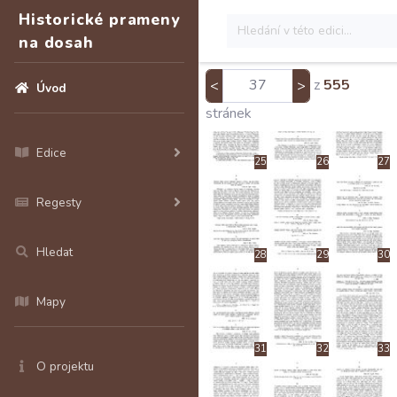
Historické prameny
na dosah
22
23
24
z
555
<
>
Úvod
stránek
Edice
25
26
27
Regesty
Hledat
28
29
30
Mapy
31
32
33
O projektu