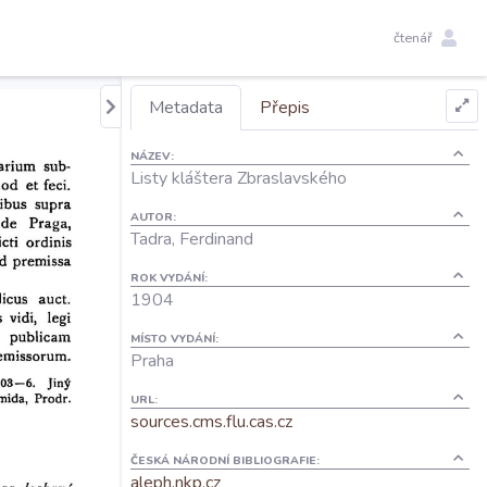
čtenář
Metadata
Přepis
NÁZEV:
Listy kláštera Zbraslavského
AUTOR:
Tadra, Ferdinand
ROK VYDÁNÍ:
1904
MÍSTO VYDÁNÍ:
Praha
URL:
sources.cms.flu.cas.cz
ČESKÁ NÁRODNÍ BIBLIOGRAFIE:
aleph.nkp.cz