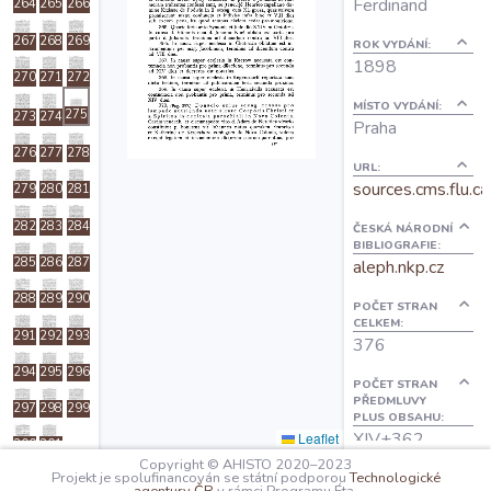
Ferdinand
264
265
266
O projektu
267
268
269
ROK VYDÁNÍ:
1898
270
271
272
Autoři
MÍSTO VYDÁNÍ:
275
273
274
Praha
276
277
278
Nápověda
URL:
sources.cms.flu.ca
279
280
281
282
283
284
ČESKÁ NÁRODNÍ
BIBLIOGRAFIE:
285
286
287
aleph.nkp.cz
288
289
290
POČET STRAN
CELKEM:
291
292
293
376
294
295
296
POČET STRAN
PŘEDMLUVY
297
298
299
PLUS OBSAHU:
XIV+362
Leaflet
300
301
Copyright © AHISTO 2020–2023
1404
Projekt je spolufinancován se státní podporou
Technologické
OBSAH: