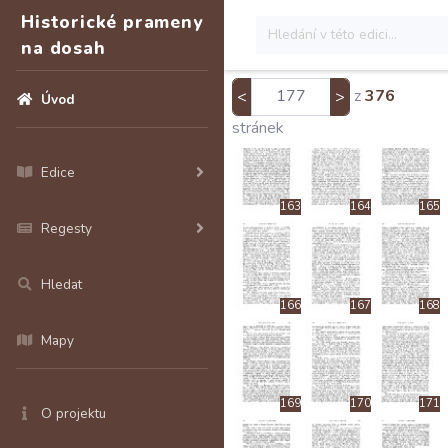
157
158
159
Historické prameny
na dosah
z
376
<
>
Úvod
160
161
162
stránek
Edice
163
164
165
Regesty
Hledat
166
167
168
Mapy
169
170
171
O projektu