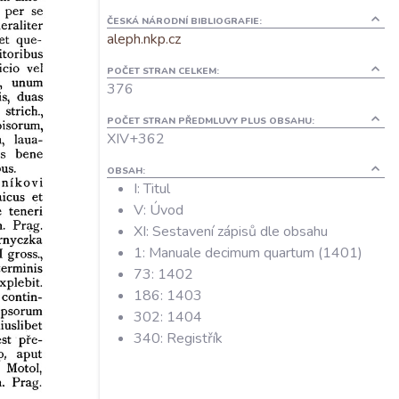
ČESKÁ NÁRODNÍ BIBLIOGRAFIE:
aleph.nkp.cz
POČET STRAN CELKEM:
376
POČET STRAN PŘEDMLUVY PLUS OBSAHU:
XIV+362
OBSAH:
I: Titul
V: Úvod
XI: Sestavení zápisů dle obsahu
1: Manuale decimum quartum (1401)
73: 1402
186: 1403
302: 1404
340: Registřík