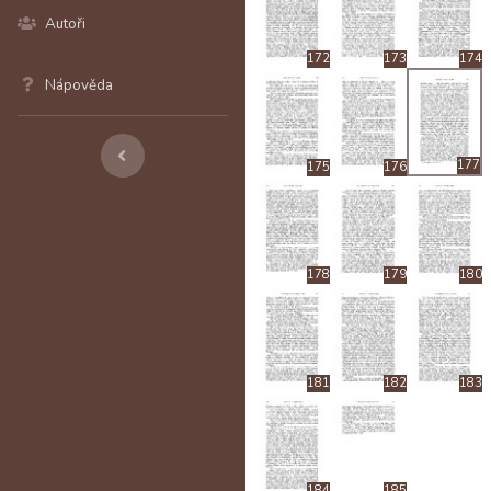
Autoři
172
173
174
Nápověda
177
175
176
178
179
180
181
182
183
184
185