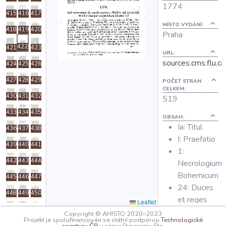
1774
O projektu
415
416
417
MÍSTO VYDÁNÍ:
418
419
420
Praha
Autoři
422
421
423
URL:
sources.cms.flu.ca
424
425
426
Nápověda
427
428
429
POČET STRAN
CELKEM:
430
431
432
519
433
434
435
OBSAH:
Ia: Titul
436
437
438
I: Praefatio
439
440
441
1:
442
443
444
Necrologium
Bohemicum
445
446
447
24: Duces
448
449
450
et reges
Leaflet
451
452
453
Bohemiae
Copyright © AHISTO 2020–2023
Projekt je spolufinancován se státní podporou
Technologické
37:
454
455
456