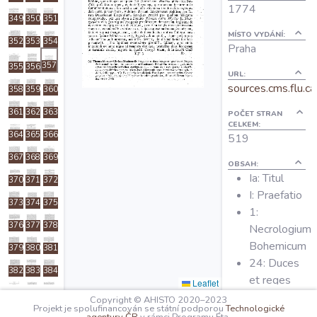
1774
O projektu
349
350
351
MÍSTO VYDÁNÍ:
352
353
354
Praha
Autoři
357
355
356
URL:
sources.cms.flu.ca
358
359
360
Nápověda
361
362
363
POČET STRAN
CELKEM:
364
365
366
519
367
368
369
OBSAH:
Ia: Titul
370
371
372
I: Praefatio
373
374
375
1:
376
377
378
Necrologium
Bohemicum
379
380
381
24: Duces
382
383
384
et reges
Leaflet
385
386
387
Bohemiae
Copyright © AHISTO 2020–2023
Projekt je spolufinancován se státní podporou
Technologické
37:
388
389
390