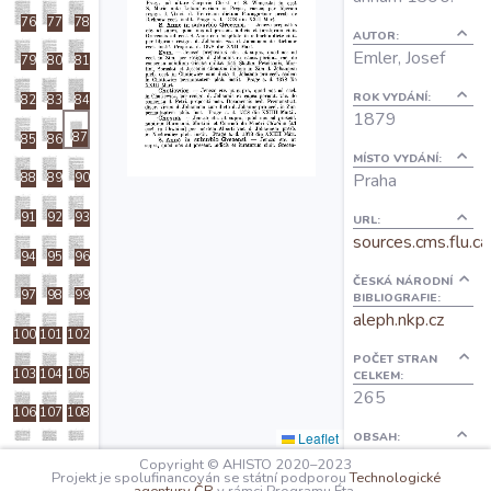
O projektu
76
77
78
AUTOR:
Emler, Josef
79
80
81
Autoři
ROK VYDÁNÍ:
82
83
84
1879
87
85
86
Nápověda
MÍSTO VYDÁNÍ:
Praha
88
89
90
91
92
93
URL:
sources.cms.flu.ca
94
95
96
ČESKÁ NÁRODNÍ
97
98
99
BIBLIOGRAFIE:
aleph.nkp.cz
100
101
102
POČET STRAN
103
104
105
CELKEM:
265
106
107
108
Leaflet
OBSAH:
109
110
111
I: Titul
Copyright © AHISTO 2020–2023
Projekt je spolufinancován se státní podporou
Technologické
III:
112
113
114