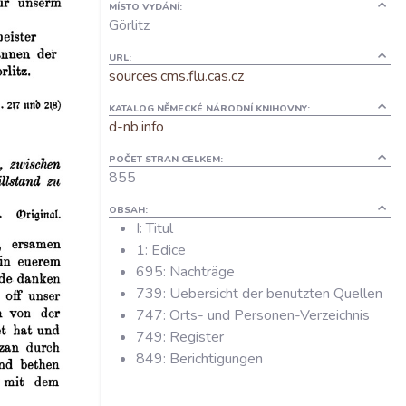
MÍSTO VYDÁNÍ:
Görlitz
URL:
sources.cms.flu.cas.cz
KATALOG NĚMECKÉ NÁRODNÍ KNIHOVNY:
d-nb.info
POČET STRAN CELKEM:
855
OBSAH:
I: Titul
1: Edice
695: Nachträge
739: Uebersicht der benutzten Quellen
747: Orts- und Personen-Verzeichnis
749: Register
849: Berichtigungen