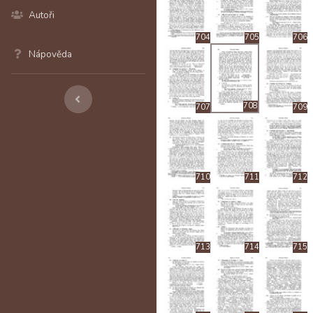
Autoři
704
705
706
Nápověda
708
707
709
710
711
712
713
714
715