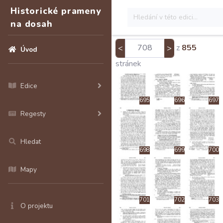
Historické prameny
na dosah
694
z
855
<
>
Nachträge
Úvod
stránek
Edice
695
696
697
Regesty
Hledat
698
699
700
Mapy
701
702
703
O projektu