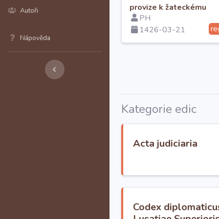
provize k žateckému
Autoři
PH
arcijáhenství.
re
1426-03-21
Nápověda
Kategorie edic
Acta judiciaria
Codex diplomaticu
Lusatiae Superiori