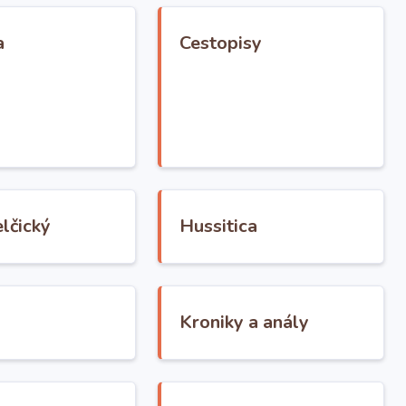
a
Cestopisy
lčický
Hussitica
Kroniky a anály