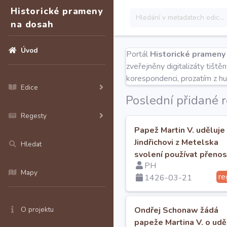
Historické prameny
na dosah
Úvod
Portál
Historické prameny
zveřejněny digitalizáty tišt
korespondenci, prozatím z h
Edice
Poslední přidané 
Regesty
Papež Martin V. uděluje
Jindřichovi z Metelska
Hledat
svolení používat přeno
PH
oltář.
Mapy
re
1426-03-21
O projektu
Ondřej Schonaw žádá
papeže Martina V. o udě