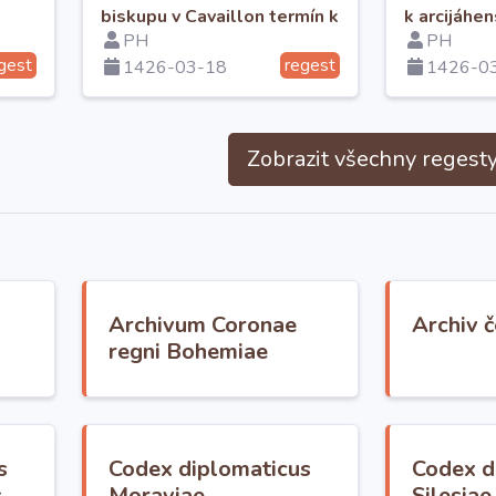
biskupu v Cavaillon termín k
k arcijáhe
PH
PH
zaplacení jeho závazků
gest
regest
1426-03-18
1426-0
komoře.
Zobrazit všechny regest
Archivum Coronae
Archiv 
regni Bohemiae
s
Codex diplomaticus
Codex d
s
Moraviae
Silesiae