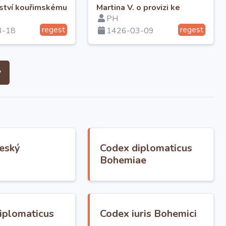
nství kouřimskému
Martina V. o provizi ke
PH
kostelu v Höflein
regest
regest
3-18
1426-03-09
y
český
Codex diplomaticus
Bohemiae
iplomaticus
Codex iuris Bohemici