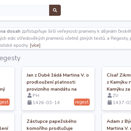
 na dosah
zpřístupňuje širší veřejnosti prameny k dějinám české
ěných edic středověkých pramenů včetně plných textů, a Regesty, p
usitské epochy.
[více]
regesty
Jan z Dubé žádá Martina V. o
Císař Zikm
prodloužení platnosti
z Kamýku r
sný
provizního mandátu na
Kamýku za 
PH
ZV
kanonikát u sv. Jiří na
Karlštejně.
gest
regest
1426-03-14
1437-0
Pražském hradě.
Zástupce papežského
Adam z Bý
lení
komořího prodlužuje
Martina V. 