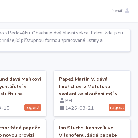
čtenář
ho středověku. Obsahuje dvě hlavní sekce: Edice, kde jsou
řinášející přístupnou formou zpracované listiny a
und dává Maříkovi
Papež Martin V. dává
ychtářství v
Jindřichovi z Metelska
službu na
svolení ke sloužení mší v
PH
místech stižených
regest
regest
3-15
1426-03-21
interdiktem.
chor žádá papeže
Jan Stuchs, kanovník ve
o novou provizi
Vilshofenu, žádá papeže