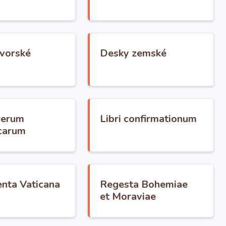
vorské
Desky zemské
rerum
Libri confirmationum
carum
ta Vaticana
Regesta Bohemiae
et Moraviae