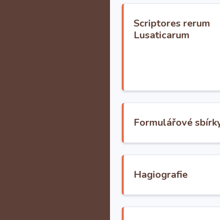
Scriptores rerum
Lusaticarum
Formulářové sbírk
Hagiografie