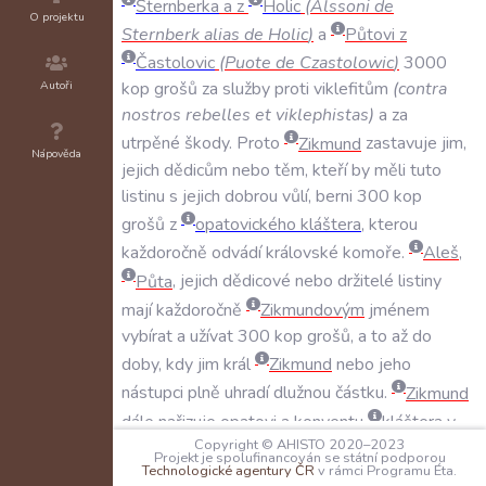
Šternberka
a
z
Holic
(
Alssoni
de
O projektu
Sternberk
alias
de
Holic
)
a
Půtovi
z
Častolovic
(
Puote
de
Czastolowic
)
3000
Autoři
kop
grošů
za
služby
proti
viklefitům
(
contra
nostros
rebelles
et
viklephistas
)
a
za
utrpěné
škody
.
Proto
Zikmund
zastavuje
jim
,
Nápověda
jejich
dědicům
nebo
těm
,
kteří
by
měli
tuto
listinu
s
jejich
dobrou
vůlí
,
berni
300
kop
grošů
z
opatovického
kláštera
,
kterou
každoročně
odvádí
královské
komoře
.
Aleš
,
Půta
,
jejich
dědicové
nebo
držitelé
listiny
mají
každoročně
Zikmundovým
jménem
vybírat
a
užívat
300
kop
grošů
,
a
to
až
do
doby
,
kdy
jim
král
Zikmund
nebo
jeho
nástupci
plně
uhradí
dlužnou
částku
.
Zikmund
dále
nařizuje
opatovi
a
konventu
kláštera
v
Copyright © AHISTO 2020–2023
Opatovicích
nebo
jejich
nástupcům
,
aby
Projekt je spolufinancován se státní podporou
Technologické agentury ČR
v rámci Programu Éta.
Alešovi
,
Půtovi
nebo
jejich
dědicům