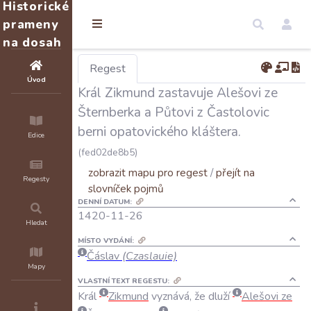
Historické
prameny
na dosah
Regest
Úvod
Král Zikmund zastavuje Alešovi ze
Šternberka a Půtovi z Častolovic
berni opatovického kláštera.
Edice
(fed02de8b5)
zobrazit mapu pro regest
/
přejít na
Regesty
slovníček pojmů
DENNÍ DATUM:
1420-11-26
Hledat
MÍSTO VYDÁNÍ:
Čáslav
(Czaslauie)
Mapy
VLASTNÍ TEXT REGESTU:
Král
Zikmund
vyznává
,
že
dluží
Alešovi
ze