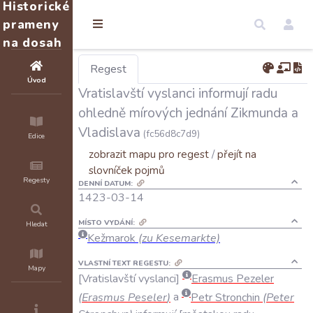
Historické
prameny
na dosah
Regest
Úvod
Vratislavští vyslanci informují radu
ohledně mírových jednání Zikmunda a
Vladislava
(fc56d8c7d9)
Edice
zobrazit mapu pro regest
/
přejít na
slovníček pojmů
Regesty
DENNÍ DATUM:
1423-03-14
MÍSTO VYDÁNÍ:
Hledat
Kežmarok
(zu Kesemarkte)
VLASTNÍ TEXT REGESTU:
Mapy
Vratislavští
vyslanci
Erasmus
Pezeler
(
Erasmus
Peseler
)
a
Petr
Stronchin
(
Peter