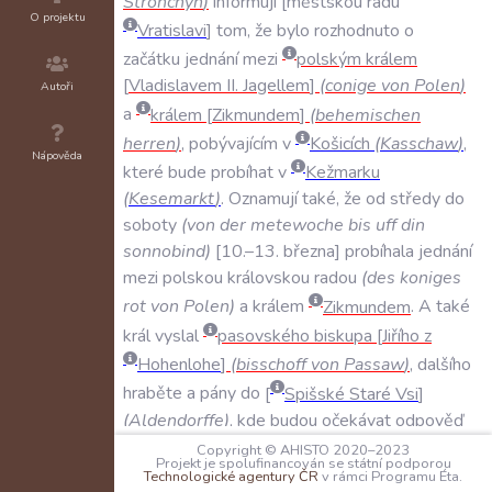
Stronchyn
)
informují
městskou
radu
O projektu
Vratislavi
tom
,
že
bylo
rozhodnuto
o
začátku
jednání
mezi
polským
králem
Vladislavem
II
.
Jagellem
(
conige
von
Polen
)
Autoři
a
králem
Zikmundem
(
behemischen
herren
)
,
pobývajícím
v
Košicích
(
Kasschaw
)
,
Nápověda
které
bude
probíhat
v
Kežmarku
(
Kesemarkt
)
.
Oznamují
také
,
že
od
středy
do
soboty
(
von
der
metewoche
bis
uff
din
sonnobind
)
10.–13
.
března
probíhala
jednání
mezi
polskou
královskou
radou
(
des
koniges
rot
von
Polen
)
a
králem
Zikmundem
.
A
také
král
vyslal
pasovského
biskupa
Jiřího
z
Hohenlohe
(
bisschoff
von
Passaw
)
,
dalšího
hraběte
a
pány
do
Spišské
Staré
Vsi
(
Aldendorffe
)
,
kde
budou
očekávat
odpověď
polského
krále
,
který
chce
společně
jednat
s
Copyright © AHISTO 2020–2023
Projekt je spolufinancován se státní podporou
králem
Zikmundem
.
A
doufají
,
že
se
dostaví
Technologické agentury ČR
v rámci Programu Éta.