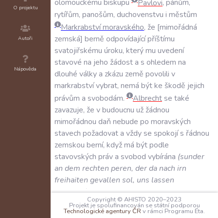
olomouckému
biskupu
Pavlovi
,
pánům
,
O projektu
rytířům
,
panošům
,
duchovenstvu
i
městům
Markrabství
moravského
,
že
mimořádná
zemská
berně
odpovídající
příštímu
Autoři
svatojiřskému
úroku
,
který
mu
uvedení
stavové
na
jeho
žádost
a
s
ohledem
na
Nápověda
dlouhé
války
a
zkázu
země
povolili
v
markrabství
vybrat
,
nemá
být
ke
škodě
jejich
právům
a
svobodám
.
Albrecht
se
také
zavazuje
,
že
v
budoucnu
už
žádnou
mimořádnou
daň
nebude
po
moravských
stavech
požadovat
a
vždy
se
spokojí
s
řádnou
zemskou
berní
,
když
má
být
podle
stavovských
práv
a
svobod
vybírána
(
sunder
an
dem
rechten
peren
,
der
da
nach
irn
freihaiten
gevallen
sol
,
uns
lassen
benugen
)
.
Copyright © AHISTO 2020–2023
Projekt je spolufinancován se státní podporou
SVĚDKOVÉ:
Technologické agentury ČR
v rámci Programu Éta.