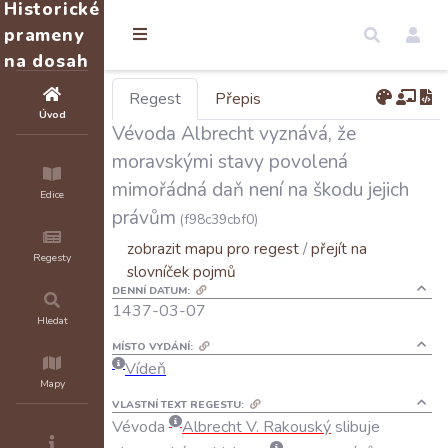
Historické
prameny
na dosah
Regest
Přepis
Úvod
Vévoda Albrecht vyznává, že
moravskými stavy povolená
mimořádná daň není na škodu jejich
Edice
právům
(f98c39cbf0)
zobrazit mapu pro regest
/
přejít na
Regesty
slovníček pojmů
DENNÍ DATUM:
1437-03-07
Hledat
MÍSTO VYDÁNÍ:
Vídeň
Mapy
VLASTNÍ TEXT REGESTU:
Vévoda
Albrecht
V
.
Rakouský
slibuje