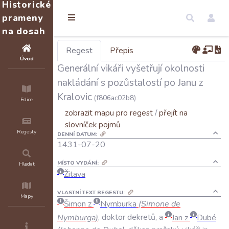
Historické
prameny
na dosah
Regest
Přepis
Úvod
Generální vikáři vyšetřují okolnosti
nakládání s pozůstalostí po Janu z
Kralovic
(f806ac02b8)
Edice
zobrazit mapu pro regest
/
přejít na
slovníček pojmů
Regesty
DENNÍ DATUM:
1431-07-20
MÍSTO VYDÁNÍ:
Hledat
Žitava
VLASTNÍ TEXT REGESTU:
Mapy
Šimon
z
Nymburka
(
Simone
de
Nymburga
)
,
doktor
dekretů
,
a
Jan
z
Dubé