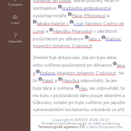
(
Johanne
de
Duba
)
,
děkan
pražský
,
vikáři
in
O projektu
spiritualibus
pražského
arcibiskupství
,
vyslýchají
notáře
Filipa
(
Philippus
)
a
Jakuba
Kaleše
z
Loun
(
Jacobus
Caless
de
Autoři
Luna
)
a
Marušku
(
Maruska
)
v
záležitosti
pozůstalosti
po
děkanovi
Janu
z
Kralovic
Nápověda
(
magistri
Johannis
Cralovicz
)
.
Zmínění
byli
dotazování
,
zda
jim
byla
dána
,
nebo
svěřena
pozůstalost
po
děkanovi
Janu
z
Kralovic
(
magistri
Johannis
Cralovicz
)
.
Na
to
Kaleš
a
Maruška
odpověděli
,
že
jim
byla
dána
a
svěřena
.
Filip
,
ale
odpověděl
,
že
mu
bylo
z
pozůstalosti
dáno
pouze
oblečení
a
lůžkoviny
,
ostatní
jim
bylo
svěřeno
jen
jakožto
vykonavatelům
testamentu
,
odvolával
se
přit
tom
na
notářský
instrument
.
Copyright © AHISTO 2020–2023
Projekt je spolufinancován se státní podporou
Technologické agentury ČR
v rámci Programu Éta.
Rovněž
byl
Filip
dotázán
,
zda
to
byla
jeho