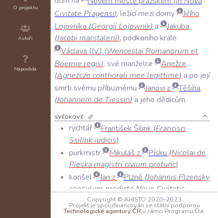
dům
na
Novém
Městě
pražském
(
in
Nova
O projektu
Civitate
Pragensi
)
,
ležící
mezi
domy
Jiřího
Lojovníka
(
Georgii
Lojownik
)
a
Jakuba
(
Jacobi
marstalerii
)
,
podkoního
krále
Autoři
Václava
IV
.
(
Wenceslai
Romanorum
et
Boemie
regis
)
,
své
manželce
Anežce
Nápověda
(
Agnezcze
conthorali
mee
legittime
)
a
po
její
smrti
svému
příbuznému
Janovi
z
Těšína
(
Johannem
de
Tiessin
)
a
jeho
dědicům
.
SVĚDKOVÉ:
rychtář
František Šilink
(Francisci
Ssilink iudicis)
purkmistr
Mikuláš z
Písku
(Nicolai de
Pieska magistri civium protunc)
konšel
Jan z
Plzně
(Johannis Plzensky
consulum predicte Nove Civitatis
Copyright © AHISTO 2020–2023
Pragensis)
Projekt je spolufinancován se státní podporou
Technologické agentury ČR
v rámci Programu Éta.
PEČETI: