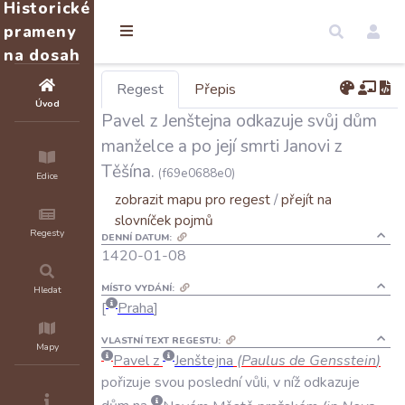
Historické
prameny
na dosah
Regest
Přepis
Úvod
Pavel z Jenštejna odkazuje svůj dům
manželce a po její smrti Janovi z
Těšína.
(f69e0688e0)
Edice
zobrazit mapu pro regest
/
přejít na
slovníček pojmů
Regesty
DENNÍ DATUM:
1420-01-08
MÍSTO VYDÁNÍ:
Hledat
Praha
VLASTNÍ TEXT REGESTU:
Mapy
Pavel
z
Jenštejna
(
Paulus
de
Gensstein
)
pořizuje
svou
poslední
vůli
,
v
níž
odkazuje