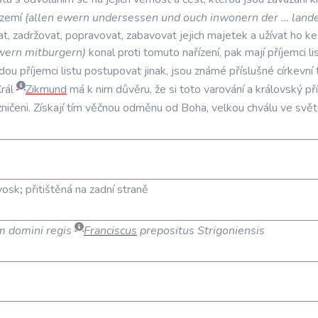
zemí
(
allen
ewern
undersessen
und
ouch
inwonern
der
…
land
at
,
zadržovat
,
popravovat
,
zabavovat
jejich
majetek
a
užívat
ho
ke
wern
mitburgern
)
konal
proti
tomuto
nařízení
,
pak
mají
příjemci
li
dou
příjemci
listu
postupovat
jinak
,
jsou
známé
příslušné
církevní
rál
Zikmund
má
k
nim
důvěru
,
že
si
toto
varování
a
královský
př
zničeni
.
Získají
tím
věčnou
odměnu
od
Boha
,
velkou
chválu
ve
svět
vosk
;
přitištěná na zadní straně
 domini regis
Franciscus
prepositus Strigoniensis