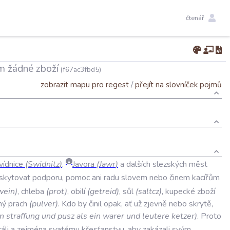
čtenář
m žádné zboží
(f67ac3fbd5)
zobrazit mapu pro regest
/
přejít na slovníček pojmů
vídnice
(
Swidnitz
)
,
Javora
(
Jawr
)
a
dalších
slezských
měst
skytovat
podporu
,
pomoc
ani
radu
slovem
nebo
činem
kacířům
wein
)
,
chleba
(
prot
)
,
obilí
(
getreid
)
,
sůl
(
saltcz
)
,
kupecké
zboží
ný
prach
(
pulver
)
.
Kdo
by
činil
opak
,
ať
už
zjevně
nebo
skrytě
,
in
straffung
und
pusz
als
ein
warer
und
leutere
ketzer
)
.
Proto
ráli
a
zejména
svatému
křesťanstvu
,
aby
zakázali
svým