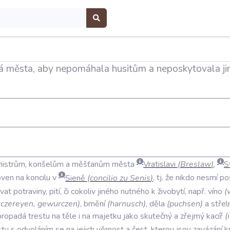
á města, aby nepomáhala husitům a neposkytovala ji
mistrům
,
konšelům
a
měšťanům
města
Vratislavi
(
Breslaw
)
,
S
oven
na
koncilu
v
Sieně
(
concilio
zu
Senis
)
,
tj
.
že
nikdo
nesmí
po
vat
potraviny
,
pití
,
či
cokoliv
jiného
nutného
k
živobytí
,
např
.
víno
(
tczereyen
,
gewurczen
)
,
brnění
(
harnusch
)
,
děla
(
puchsen
)
a
střel
propadá
trestu
na
těle
i
na
majetku
jako
skutečný
a
zřejmý
kacíř
(
stu
s
odvoláním
se
na
jejich
věrnost
a
čest
,
kterou
jsou
zavázání
k