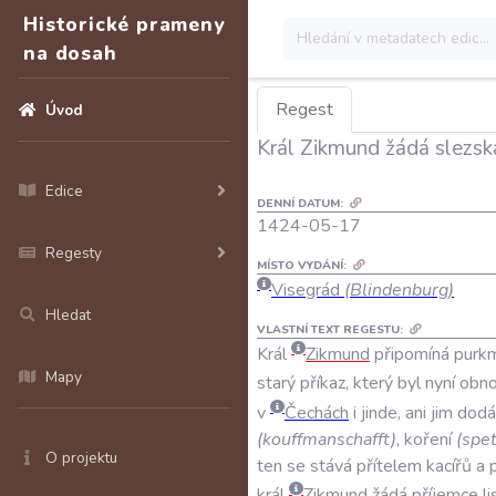
Historické prameny
na dosah
Regest
Úvod
Král Zikmund žádá slezsk
Edice
DENNÍ DATUM:
1424-05-17
Regesty
MÍSTO VYDÁNÍ:
Visegrád
(Blindenburg)
Hledat
VLASTNÍ TEXT REGESTU:
Král
Zikmund
připomíná
purk
Mapy
starý
příkaz
,
který
byl
nyní
obn
v
Čechách
i
jinde
,
ani
jim
dodá
(
kouffmanschafft
)
,
koření
(
spe
O projektu
ten
se
stává
přítelem
kacířů
a
král
Zikmund
žádá
příjemce
li