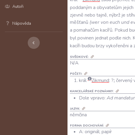
Autoři
poddaným
a
obyvatelům
jejich
zjevně
nebo
tajně
,
nýbrž
je
stíh
měšťanů
(
wer
von
euch
und
e
Nápověda
a
pomahačům
kacířů
.
Pokud
bu
byl
povinen
jednat
podle
nich
.
K
kacíři
budou
brzy
vykořeněni
a
SVĚDKOVÉ:
N/A
PEČETI:
král
Zikmund
:
?
;
červený 
KANCELÁŘSKÉ POZNÁMKY:
Dole vpravo:
Ad mandatum
JAZYK:
němčina
FORMA DOCHOVÁNÍ:
A: originál; papír