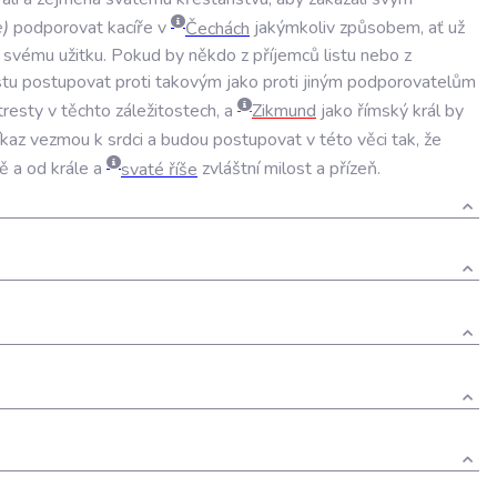
e
)
podporovat
kacíře
v
Čechách
jakýmkoliv
způsobem
,
ať
už
svému
užitku
.
Pokud
by
někdo
z
příjemců
listu
nebo
z
stu
postupovat
proti
takovým
jako
proti
jiným
podporovatelům
tresty
v
těchto
záležitostech
,
a
Zikmund
jako
římský
král
by
íkaz
vezmou
k
srdci
a
budou
postupovat
v
této
věci
tak
,
že
ě
a
od
krále
a
svaté
říše
zvláštní
milost
a
přízeň
.