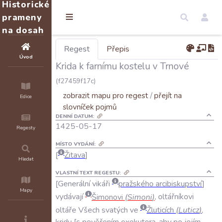
Historické
prameny
na dosah
Regest
Přepis
Úvod
Krida k farnímu kostelu v Trnové
(f27459f17c)
zobrazit mapu pro regest
/
přejít na
Edice
slovníček pojmů
DENNÍ DATUM:
1425-05-17
Regesty
MÍSTO VYDÁNÍ:
Žitava
Hledat
VLASTNÍ TEXT REGESTU:
Generální
vikáři
pražského
arcibiskupství
Mapy
vydávají
Šimonovi
(
Simoni
)
,
oltářníkovi
oltáře
Všech
svatých
ve
Žluticích
(
Luticz
)
,
kridu
s
pověřením
exekutora
,
aby
po
jejím