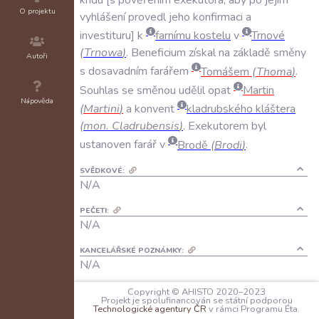
O projektu
vyhlášení
provedl
jeho
konfirmaci
a
investituru
k
farnímu
kostelu
v
Trnové
(
Trnowa
)
.
Beneficium
získal
na
základě
směny
Autoři
s
dosavadním
farářem
Tomášem
(
Thoma
)
.
Souhlas
se
směnou
udělil
opat
Martin
Nápověda
(
Martini
)
a
konvent
kladrubského
kláštera
(
mon
.
Cladrubensis
)
.
Exekutorem
byl
ustanoven
farář
v
Brodě
(
Brodi
)
.
SVĚDKOVÉ:
N/A
PEČETI:
N/A
KANCELÁŘSKÉ POZNÁMKY:
N/A
JAZYK:
Copyright © AHISTO 2020–2023
Projekt je spolufinancován se státní podporou
latina
Technologické agentury ČR
v rámci Programu Éta.