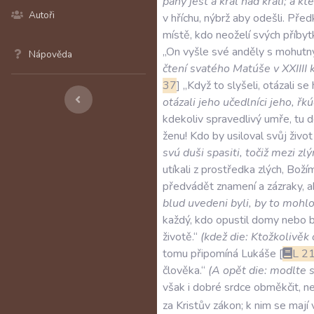
pány
jest
a
král
nad
králi;
a
kte
Autoři
v
hříchu
,
nýbrž
aby
odešli
.
Před
místě
,
kdo
neoželí
svých
příbyt
„On
vyšle
své
anděly
s
mohutn
Nápověda
čtení
svatého
Matúše
v
XXIIII
37
„Když
to
slyšeli
,
otázali
se
otázali
jeho
učedlníci
jeho
,
řkú
kdekoliv
spravedlivý
umře
,
tu
d
ženu!
Kdo
by
usiloval
svůj
život
svú
duši
spasiti
,
točiž
mezi
zlý
utíkali
z
prostředka
zlých
,
Boží
předvádět
znamení
a
zázraky
,
a
blud
uvedeni
byli
,
by
to
mohl
každý
,
kdo
opustil
domy
nebo
b
životě.“
(
kdež
die:
Ktožkolivěk
tomu
připomíná
Lukáše
L
2
člověka.“
(
A
opět
die:
modlte
však
i
dobré
srdce
obměkčit
,
n
za
Kristův
zákon;
k
nim
se
mají