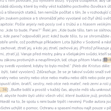
říž
s
ním
povoláni
,
jsú
vyvolení
Boží
)
.
Vyzývá
stoupence
,
aby
ta
kládá
důvody
,
které
by
měly
vést
každého
poctivého
člověka
k
ú
ků
a
tělesných
statků
,
ten
nemůže
počítat
s
tím
,
že
v
rozhodující
c
ým
zvukem
polnice
a
ti
shromáždí
jeho
vyvolané
od
čtyř
úhlů
svě
kapitole:
Pošle
anjely
neb
posly
své
s
trúbú
a
s
hlasem
velikým
ho:
„kde
to
bude
,
Pane?“
Řekl
jim:
„Kde
bude
tělo
,
tam
se
slétno
c
,
kde
pane?
odpověděl
jest:
kdež
bude
tělo
,
tu
se
shromáždie
obře
umře
,
což
podtrhuje
příkladem
Lota
žijícího
v
Sodomě
a
nás
zachovat
,
ztratí
jej
,
a
kdo
jej
ztratí
,
zachová
jej
.
(
Protož
přikazuje
mi
,
ztratí
ji
)
.
Varuje
před
mistry
,
pány
a
všelijakými
svůdci
,
kteří
s
mu
zákonu
protivných
a
neupřímných
,
lidí;
cituje
přitom
Marka
M
by
svedli
vyvolené
,
kdyby
to
bylo
možné.“
(
Neb
die
Kristus
dále:
o
býti
,
také
vyvolení
)
.
Zdůrazňuje
,
že
se
je
takoví
svůdci
snaží
své
ratry
nebo
sestry
nebo
otce
nebo
matku
nebo
děti
nebo
pole
pr
opustí
dóm
,
bratří
,
sestry
,
neb
otce
neb
mateř
,
neb
zemi
a
roli
1
,
36
„Buďte
bdělí
a
prostě
v
každý
čas
,
abyste
měli
sílu
uniknout
sě
,
abyste
hodni
byli
utéci
všech
věcí
,
které
budúcie
jsú
)
,
protož
ehledě
na
to
,
že
spolu
s
nimi
bude
trpět
i
nevinný
.
Podle
autora
js
všichni
uchýlit
o
pomoc
.
Ochranu
a
spasení
mohou
najít
pouze
v
pě