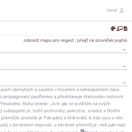
čtenář
zobrazit mapu pro regest
/
přejít na slovníček pojmů
jejich
zármutcích
a
soužení
v
hrozném
a
nebezpečném
čase
,
ci
propagovaný
pacifismus
a
představuje
stanovisko
nutnosti
Přesilného
,
Boha
Izraele:
„Ach
,
jak
se
potěším
na
svých
c
)
vybojujete
je
,
točiš
protivníky
,
pokrytce
,
svódce
a
Božím
přemůže
,
protože
je
Pán
pánů
a
Král
králů;
ti
,
kdo
jsou
s
ním
,
udú
s
beránkem
bojovati
,
a
beránek
přemóž
je
,
neb
pán
nad