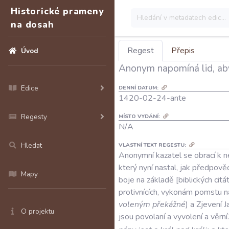
Historické prameny
na dosah
Regest
Přepis
Úvod
Anonym napomíná lid, aby
Edice
DENNÍ DATUM:
1420-02-24-ante
Regesty
MÍSTO VYDÁNÍ:
N/A
Hledat
VLASTNÍ TEXT REGESTU:
Anonymní
kazatel
se
obrací
k
n
který
nyní
nastal
,
jak
předpově
Mapy
boje
na
základě
biblických
citá
protivnících
,
vykonám
pomstu
n
voleným
překážné
)
a
Zjevení
J
O projektu
jsou
povolaní
a
vyvolení
a
věrní.