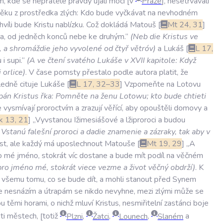
m
,
kde
se
nepřátelé
pravdy
ujali
moci
v
Praze
,
nesetrvávali
těku
z
prostředka
zlých:
Kdo
bude
vyčkávat
na
nevhodném
hvíli
bude
Kristu
nablízku
.
Což
dokládá
Matouš
Mt
24
,
31
ta
,
od
jedněch
konců
nebe
ke
druhým.“
(
Neb
die
Kristus
ve
,
a
shromáždie
jeho
vyvolené
od
čtyř
větróv
)
a
Lukáš
L
17
,
u
i
supi.“
(
A
ve
čtení
svatého
Lukáše
v
XVII
kapitole:
Když
i
orlice
)
.
V
čase
pomsty
přestalo
podle
autora
platit
,
že
ledně
cituje
Lukáše
L
17
,
32–33
Vzpomeňte
na
Lotovu
pán
Kristus
řka:
Pomněte
na
ženu
Lotowu;
kto
bude
chtieti
e
vysmívají
proroctvím
a
zrazují
věřící
,
aby
opouštěli
domovy
a
k
13
,
21
„Vyvstanou
Ižimesiášové
a
lžiproroci
a
budou
Vstanú
falešní
proroci
a
dadie
znamenie
a
zázraky
,
tak
aby
v
st
,
ale
každý
má
uposlechnout
Matouše
Mt
19
,
29
„A
o
mé
jméno
,
stokrát
víc
dostane
a
bude
mít
podíl
na
věčném
pro
jméno
mé
,
stokrát
viece
vezme
a
život
věčný
obdrží
)
.
K
všemu
tomu
,
co
se
bude
dít
,
a
mohli
stanout
před
Synem
e
nesnázím
a
útrapám
se
nikdo
nevyhne
,
mezi
zlými
může
se
ou
těmi
horami
,
o
nichž
mluví
Kristus
,
nesmiřitelní
zastánci
boje
ti
městech
,
totiž
Plzni
,
Žatci
,
Lounech
,
Slaném
a