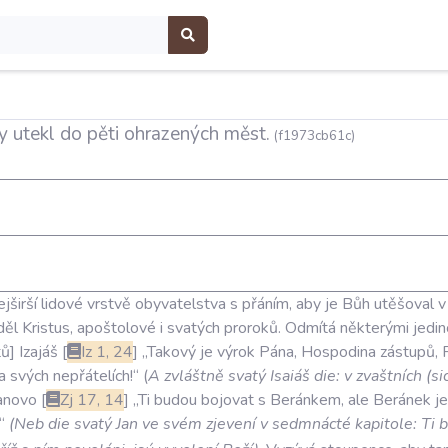
 utekl do pěti ohrazených měst.
(f1973cb61c)
ejširší
lidové
vrstvě
obyvatelstva
s
přáním
,
aby
je
Bůh
utěšoval
v
děl
Kristus
,
apoštolové
i
svatých
proroků
.
Odmítá
některými
jedin
tů
Izajáš
Iz
1
,
24
„Takový
je
výrok
Pána
,
Hospodina
zástupů
,
a
svých
nepřátelích!“
(
A
zvláštně
svatý
Isaiáš
die:
v
zvaštních
(
si
anovo
Zj
17
,
14
„Ti
budou
bojovat
s
Beránkem
,
ale
Beránek
je
“
(
Neb
die
svatý
Jan
ve
svém
zjevení
v
sedmnácté
kapitole:
Ti
b