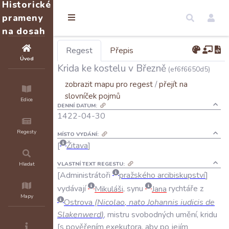
Historické
prameny
na dosah
Regest
Přepis
Úvod
Krida ke kostelu v Březně
(ef6f6650d5)
zobrazit mapu pro regest
/
přejít na
slovníček pojmů
Edice
DENNÍ DATUM:
1422-04-30
Regesty
MÍSTO VYDÁNÍ:
Žitava
VLASTNÍ TEXT REGESTU:
Hledat
Administrátoři
pražského
arcibiskupství
vydávají
Mikuláši
,
synu
Jana
rychtáře
z
Mapy
Ostrova
(
Nicolao
,
nato
Johannis
iudicis
de
Slakenwerd
)
,
mistru
svobodných
umění
,
kridu
s
pověřením
exekutora
,
aby
po
jejím