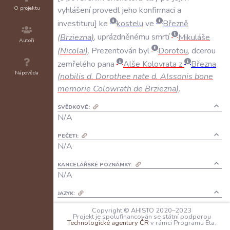
O projektu
vyhlášení
provedl
jeho
konfirmaci
a
investituru
ke
kostelu
ve
Březně
(
Brziezna
)
,
uprázdněnému
smrtí
Mikuláše
Autoři
(
Nicolai
)
.
Prezentován
byl
Dorotou
,
dcerou
zemřelého
pana
Alše
Kolovrata
z
Března
Nápověda
(
nobilis
d
.
Dorothee
nate
d
.
Alssonis
bone
memorie
Colowrath
de
Brziezna
)
.
SVĚDKOVÉ:
N/A
PEČETI:
N/A
KANCELÁŘSKÉ POZNÁMKY:
N/A
JAZYK:
latina
Copyright © AHISTO 2020–2023
Projekt je spolufinancován se státní podporou
Technologické agentury ČR
v rámci Programu Éta.
FORMA DOCHOVÁNÍ: