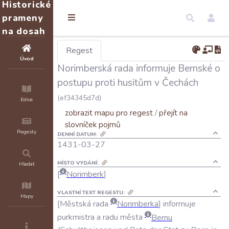
Historické
prameny
na dosah
Regest
Úvod
Norimberská rada informuje Bernské o
postupu proti husitům v Čechách
(ef34345d7d)
Edice
zobrazit mapu pro regest
/
přejít na
slovníček pojmů
Regesty
DENNÍ DATUM:
1431-03-27
MÍSTO VYDÁNÍ:
Hledat
Norimberk
VLASTNÍ TEXT REGESTU:
Mapy
Městská
rada
Norimberka
informuje
purkmistra
a
radu
města
Bernu