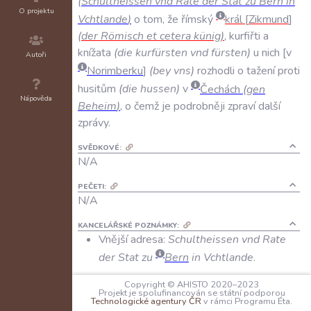
(
Schultheissen
vnd
Rate
der
Stat
zu
Bern
in
O projektu
Vchtlande
)
o
tom
,
že
římský
král
Zikmund
(
der
Römisch
et
cetera
künig
)
,
kurfiřti
a
knížata
(
die
kurfürsten
vnd
fürsten
)
u
nich
v
Autoři
Norimberku
(
bey
vns
)
rozhodli
o
tažení
proti
husitům
(
die
hussen
)
v
Čechách
(
gen
Nápověda
Beheim
)
,
o
čemž
je
podrobněji
zpraví
další
zprávy
.
SVĚDKOVÉ:
N/A
PEČETI:
N/A
KANCELÁŘSKÉ POZNÁMKY:
Vnější adresa:
Schultheissen vnd Rate
der Stat zu
Bern
in Vchtlande
.
JAZYK:
Copyright © AHISTO 2020–2023
Projekt je spolufinancován se státní podporou
němčina
Technologické agentury ČR
v rámci Programu Éta.