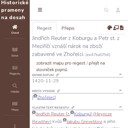
Historické
prameny
na dosah
Regest
Přepis
Úvod
Jindřich Reuter z Koburgu a Petr st. z
Meziříčí vznáší nárok na zboží
zabavené ve Zhořelci.
(ee47ba07b6)
Edice
zobrazit mapu pro regest
/
přejít na
slovníček pojmů
Regesty
DENNÍ DATUM:
1420-11-29
MÍSTO VYDÁNÍ:
Hledat
Zhořelec
VLASTNÍ TEXT REGESTU:
Mapy
Jindřich
Reuter
z
Koburgu
(
Heyncze
Rewther
)
kvůli
Jakubu
Grevetilovi
a
jeho