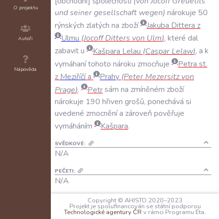
obchodní
společnosti
(
von
Jocoff
Greuetils
O projektu
und
seiner
gesellschaft
wegen
)
nárokuje
50
rýnských
zlatých
na
zboží
Jakuba
Dittera
z
Ulmu
(
Jocoff
Ditters
von
Ulm
)
,
které
dal
Autoři
zabavit
u
Kašpara
Lelau
(
Caspar
Lelaw
)
,
a
k
vymáhaní
tohoto
nároku
zmocňuje
Petra
st
.
Nápověda
z
Meziříčí
a
Prahy
(
Peter
Mezersitz
von
Prage
)
.
Petr
sám
na
zmíněném
zboží
nárokuje
190
hřiven
grošů
,
ponechává
si
uvedené
zmocnění
a
zároveň
pověřuje
vymáháním
Kašpara
.
SVĚDKOVÉ:
N/A
PEČETI:
N/A
KANCELÁŘSKÉ POZNÁMKY:
Copyright © AHISTO 2020–2023
Projekt je spolufinancován se státní podporou
N/A
Technologické agentury ČR
v rámci Programu Éta.