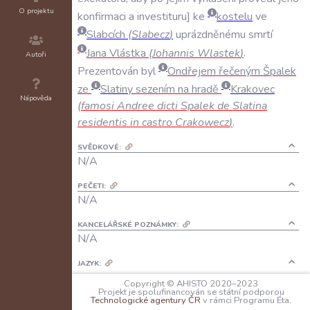
O projektu
konfirmaci
a
investituru
ke
kostelu
ve
Slabcích
(
Slabecz
)
uprázdněnému
smrtí
Jana
Vlástka
(
Johannis
Wlastek
)
.
Autoři
Prezentován
byl
Ondřejem
řečeným
Špalek
ze
Slatiny
sezením
na
hradě
Krakovec
Nápověda
(
famosi
Andree
dicti
Spalek
de
Slatina
residentis
in
castro
Crakowecz
)
.
SVĚDKOVÉ:
N/A
PEČETI:
N/A
KANCELÁŘSKÉ POZNÁMKY:
N/A
JAZYK:
latina
Copyright © AHISTO 2020–2023
Projekt je spolufinancován se státní podporou
Technologické agentury ČR
v rámci Programu Éta.
FORMA DOCHOVÁNÍ: