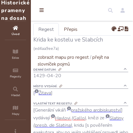
Historické
prameny
na dosah
Regest
Přepis
Úvod
Krida ke kostelu ve Slabcích
(ed4aa9ee7a)
zobrazit mapu pro regest
/
přejít na
Edice
slovníček pojmů
DENNÍ DATUM:
1429-04-20
Regesty
MÍSTO VYDÁNÍ:
Žitava
Hledat
VLASTNÍ TEXT REGESTU:
Generální
vikáři
pražského
arcibiskupství
Mapy
vydávají
Havlovi
(
Gallo
)
,
knězi
ze
Slatiny
(
presb
.
de
Slatina
)
,
kridu
s
pověřením
exekutora
,
aby
po
jejím
vyhlášení
provedl
jeho