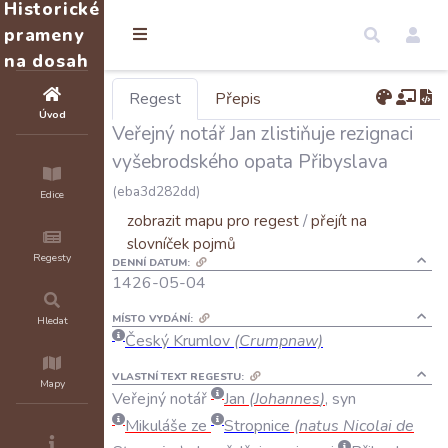
Historické
prameny
na dosah
Regest
Přepis
Úvod
Veřejný notář Jan zlistiňuje rezignaci
vyšebrodského opata Přibyslava
(eba3d282dd)
Edice
zobrazit mapu pro regest
/
přejít na
slovníček pojmů
Regesty
DENNÍ DATUM:
1426-05-04
MÍSTO VYDÁNÍ:
Hledat
Český Krumlov
(Crumpnaw)
VLASTNÍ TEXT REGESTU:
Mapy
Veřejný
notář
Jan
(
Johannes
)
,
syn
Mikuláše
ze
Stropnice
(
natus
Nicolai
de