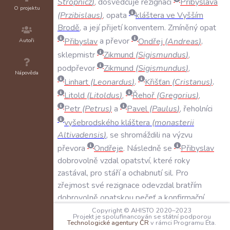
Stropnicz
)
,
dosvědčuje
rezignaci
Přibyslava
O projektu
(
Przibislaus
)
,
opata
kláštera
ve
Vyšším
Brodě
,
a
její
přijetí
konventem
.
Zmíněný
opat
Přibyslav
a
převor
Ondřej
(
Andreas
)
,
Autoři
sklepmistr
Zikmund
(
Sigismundus
)
,
podpřevor
Zikmund
(
Sigismundus
)
,
Nápověda
Linhart
(
Leonardus
)
,
Křišťan
(
Cristanus
)
,
Litold
(
Litoldus
)
,
Řehoř
(
Gregorius
)
,
Petr
(
Petrus
)
a
Pavel
(
Paulus
)
,
řeholníci
vyšebrodského
kláštera
(
monasterii
Altivadensis
)
,
se
shromáždili
na
výzvu
převora
Ondřeje
.
Následně
se
Přibyslav
dobrovolně
vzdal
opatství
,
které
roky
zastával
,
pro
stáří
a
ochabnutí
sil
.
Pro
zřejmost
své
rezignace
odevzdal
bratřím
dobrovolně
opatskou
pečeť
a
konfirmační
listiny
,
bratři
pak
jeho
rezignaci
jednohlasně
Copyright © AHISTO 2020–2023
Projekt je spolufinancován se státní podporou
schválili
.
Technologické agentury ČR
v rámci Programu Éta.