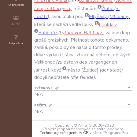
sohn
des
Polak
)
,
a
Vaňkovi
Lisému
(
Waniek
O projektu
Lisy
,
mitbürgern
)
,
měšťanům
Žlutic
(
in
Luditz
)
,
svou
louku
pod
Mlyňany
(
Mliniany
)
,
která
se
nachází
vedle
louky
Litolda
z
Autoři
Ratiboře
(
Lytold
von
Ratiborz
)
,
za
osm
kop
grošů
pražských
.
Platnost
tohoto
dokumentu
Nápověda
zaniká
,
pokud
by
se
našla
o
tomto
prodeji
dříve
vydaná
listina
,
ztracená
během
loňských
Velikonoc
(
zu
ostern
des
vergangenen
jahres
)
,
když
město
Žlutice
(
der
stadt
)
dobyli
nepřátelé
(
die
feinde
)
.
SVĚDKOVÉ:
N/A
PEČETI:
N/A
KANCELÁŘSKÉ POZNÁMKY:
Copyright © AHISTO 2020–2023
N/A
Projekt je spolufinancován se státní podporou
Technologické agentury ČR
v rámci Programu Éta.