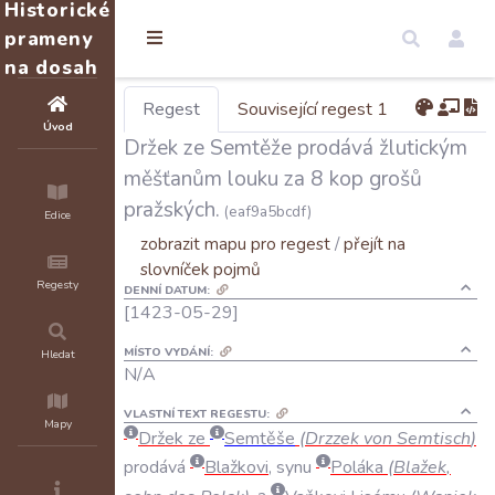
Historické
prameny
na dosah
Regest
Související regest 1
Úvod
Držek ze Semtěže prodává žlutickým
měšťanům louku za 8 kop grošů
pražských.
(eaf9a5bcdf)
Edice
zobrazit mapu pro regest
/
přejít na
slovníček pojmů
Regesty
DENNÍ DATUM:
[1423-05-29]
MÍSTO VYDÁNÍ:
Hledat
N/A
VLASTNÍ TEXT REGESTU:
Mapy
Držek
ze
Semtěše
(
Drzzek
von
Semtisch
)
prodává
Blažkovi
,
synu
Poláka
(
Blažek
,