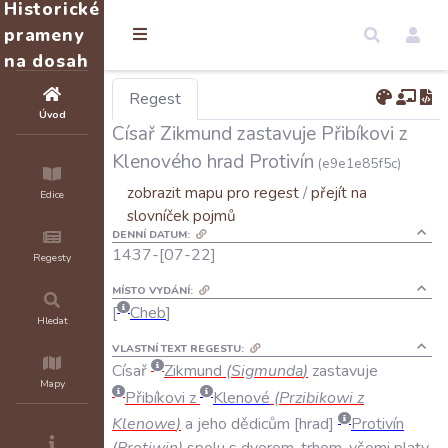
Historické
prameny
na dosah
Regest
Úvod
Císař Zikmund zastavuje Přibíkovi z
Klenového hrad Protivín
(e9e1e85f5c)
zobrazit mapu pro regest
/
přejít na
Edice
slovníček pojmů
DENNÍ DATUM:
1437-[07-22]
Regesty
MÍSTO VYDÁNÍ:
Cheb
Hledat
VLASTNÍ TEXT REGESTU:
Císař
Zikmund
(
Sigmunda
)
zastavuje
Mapy
Přibíkovi
z
Klenové
(
Przibikowi
z
Klenowe
)
a
jeho
dědicům
hrad
Protivín
(
Protiwin
)
spolu
s
dvorem
,
trhem
,
všemi
platy
,