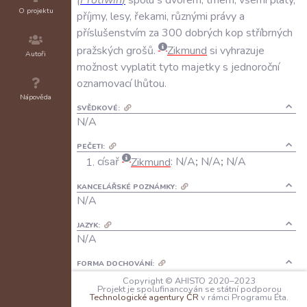
O projektu
příjmy
,
lesy
,
řekami
,
různými
právy
a
příslušenstvím
za
300
dobrých
kop
stříbrných
pražských
grošů
.
Zikmund
si
vyhrazuje
Autoři
možnost
vyplatit
tyto
majetky
s
jednoroční
oznamovací
lhůtou
.
Nápověda
SVĚDKOVÉ:
N/A
PEČETI:
císař
Zikmund
:
N/A
;
N/A
;
N/A
KANCELÁŘSKÉ POZNÁMKY:
N/A
JAZYK:
N/A
FORMA DOCHOVÁNÍ:
A: N/A
Copyright © AHISTO 2020–2023
Projekt je spolufinancován se státní podporou
B: krátký regest z přelomu 15. a 16.
Technologické agentury ČR
v rámci Programu Éta.