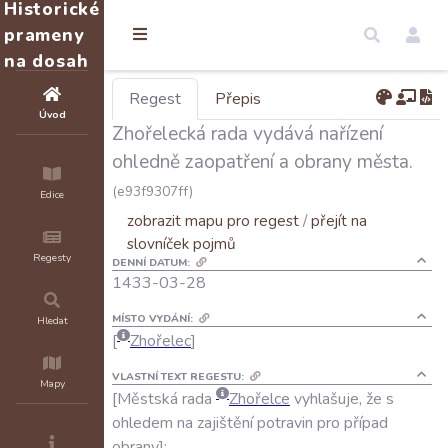
Historické
prameny
na dosah
Regest
Přepis
Úvod
Zhořelecká rada vydává nařízení
ohledně zaopatření a obrany města.
(e93f9307ff)
Edice
zobrazit mapu pro regest
/
přejít na
slovníček pojmů
Regesty
DENNÍ DATUM:
1433-03-28
MÍSTO VYDÁNÍ:
Hledat
Zhořelec
VLASTNÍ TEXT REGESTU:
Mapy
Městská
rada
Zhořelce
vyhlašuje
,
že
s
ohledem
na
zajištění
potravin
pro
případ
obrany
: