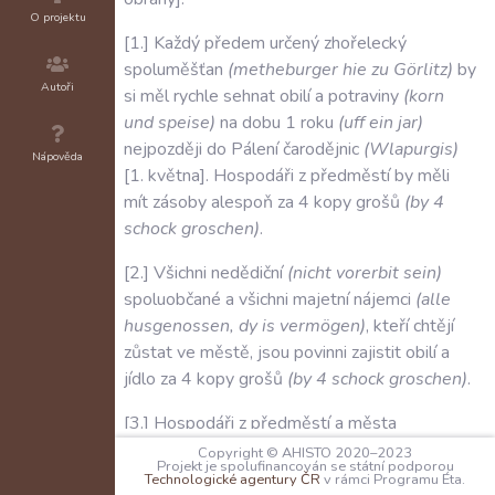
O projektu
1
.
Každý
předem
určený
zhořelecký
spoluměšťan
(
metheburger
hie
zu
Görlitz
)
by
Autoři
si
měl
rychle
sehnat
obilí
a
potraviny
(
korn
und
speise
)
na
dobu
1
roku
(
uff
ein
jar
)
nejpozději
do
Pálení
čarodějnic
(
Wlapurgis
)
Nápověda
1
.
května
.
Hospodáři
z
předměstí
by
měli
mít
zásoby
alespoň
za
4
kopy
grošů
(
by
4
schock
groschen
)
.
2
.
Všichni
nedědiční
(
nicht
vorerbit
sein
)
spoluobčané
a
všichni
majetní
nájemci
(
alle
husgenossen
,
dy
is
vermögen
)
,
kteří
chtějí
zůstat
ve
městě
,
jsou
povinni
zajistit
obilí
a
jídlo
za
4
kopy
grošů
(
by
4
schock
groschen
)
.
3
.
Hospodáři
z
předměstí
a
města
nezpůsobilí
obraně
,
a
ti
,
kteří
nemohou
zajistit
Copyright © AHISTO 2020–2023
Projekt je spolufinancován se státní podporou
jídlo
a
potřeby
,
by
měli
opustit
město
do
Technologické agentury ČR
v rámci Programu Éta.