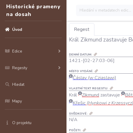
Historické prameny
na dosah
Regest
Úvod
Král Zikmund zastavuje Bě
Edice
DENNÍ DATUM:
1421-[02-27:03-06]
Regesty
MÍSTO VYDÁNÍ:
Čáslav
(w Cziaslawi)
Hledat
VLASTNÍ TEXT REGESTU:
Král
Zikmund
zastavuje
Bět
Mapy
Křešic
(
Hynkowi
z
Krzessycz
SVĚDKOVÉ:
N/A
O projektu
PEČETI: