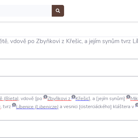
tě, vdově po Zbyňkovi z Křešic, a jejím synům tvrz 
ě
(
Bieta
)
,
vdově
po
Zbyňkovi
z
Křešic
,
a
jejím
synům
Mik
)
,
tvrz
Líbenice
(
Libenicze
)
a
vesnici
cisterciáckého
kláštera
v