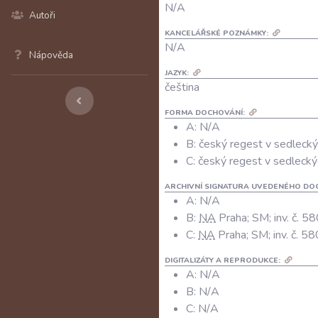
N/A
Autoři
KANCELÁŘSKÉ POZNÁMKY:
N/A
Nápověda
JAZYK:
čeština
FORMA DOCHOVÁNÍ:
A: N/A
B: český regest v sedlecký
C: český regest v sedlecký
ARCHIVNÍ SIGNATURA UVEDENÉHO DO
A:
N/A
B:
NA
Praha; SM; inv. č. 58
C:
NA
Praha; SM; inv. č. 58
DIGITALIZÁTY A REPRODUKCE:
A:
N/A
B:
N/A
C:
N/A