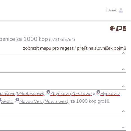
čtenář
Líbenice za 1000 kop
(e7314d57d4)
zobrazit mapu pro regest
/
přejít na slovníček pojmů
ulášovi
(
Mikulassowi
)
,
Zbyňkovi
(
Zbinkowi
)
a
Hynkovi
z
Sedlci
,
Novou
Ves
(
Nowu
wes
)
,
za
1000
kop
grošů
.