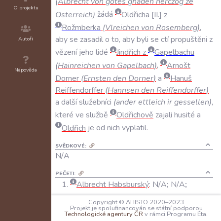
(
Albrecht
von
gotes
gnaden
herczog
ze
O projektu
Osterreich
)
žádá
Oldřicha
II
.
z
Rožmberka
(
Vlreichen
von
Rosemberg
)
,
aby
se
zasadil
o
to
,
aby
byli
se
ctí
propuštěni
z
Autoři
vězení
jeho
lidé
Jindřich
z
Gapelbachu
(
Hainreichen
von
Gapelbach
)
,
Arnošt
Nápověda
Dorner
(
Ernsten
den
Dorner
)
a
Hanuš
Reiffendorffer
(
Hannsen
den
Reiffendorffer
)
a
další
služebníci
(
ander
ettleich
ir
gessellen
)
,
které
ve
službě
Oldřichově
zajali
husité
a
Oldřich
je
od
nich
vyplatil
.
SVĚDKOVÉ:
N/A
PEČETI:
Albrecht Habsburský
:
N/A
;
N/A
;
přitištěná pod krytem
Copyright © AHISTO 2020–2023
Projekt je spolufinancován se státní podporou
Technologické agentury ČR
v rámci Programu Éta.
KANCELÁŘSKÉ POZNÁMKY: