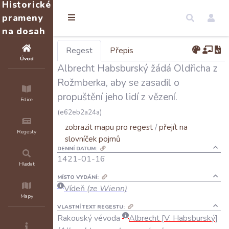
Historické
prameny
na dosah
Regest
Přepis
Úvod
Albrecht Habsburský žádá Oldřicha z
Rožmberka, aby se zasadil o
propuštění jeho lidí z vězení.
Edice
(e62eb2a24a)
zobrazit mapu pro regest
/
přejít na
Regesty
slovníček pojmů
DENNÍ DATUM:
1421-01-16
Hledat
MÍSTO VYDÁNÍ:
Vídeň
(ze Wienn)
Mapy
VLASTNÍ TEXT REGESTU:
Rakouský
vévoda
Albrecht
V
.
Habsburský