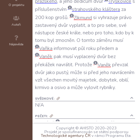
pražského
,
a
jeho
dědicům
dvůr
Tryskovice
s
O projektu
příslušenstvím
strahovského
kláštera
za
200
kop
grošů
.
Zikmund
si
vyhrazuje
právo
zastavený
dvůr
vyplatit
,
a
to
pro
sebe
,
své
Autoři
nástupce
české
krále
,
nebo
pro
toho
,
kdo
by
k
tomu
byl
zmocněn
.
O
tomto
záměru
musí
Nápověda
Vaňka
informovat
půl
roku
předem
a
Vaněk
pak
musí
vyplacený
dvůr
bez
překážek
navrátit
.
Protože
Vaněk
převzal
dvůr
jako
pustý
,
může
si
před
jeho
navrácením
vzít
všechen
movitý
majetek
,
dobytek
,
obilí
,
krmivo
a
osivo
a
může
vylovit
rybníky
.
SVĚDKOVÉ:
N/A
PEČETI:
císař
Zikmund
:
N/A
;
N/A
;
ohlášeno
Copyright © AHISTO 2020–2023
přivěšení
Projekt je spolufinancován se státní podporou
Technologické agentury ČR
v rámci Programu Éta.