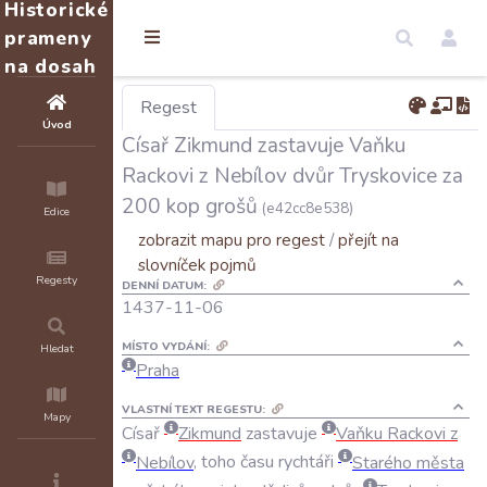
Historické
prameny
na dosah
Regest
Úvod
Císař Zikmund zastavuje Vaňku
Rackovi z Nebílov dvůr Tryskovice za
200 kop grošů
(e42cc8e538)
Edice
zobrazit mapu pro regest
/
přejít na
slovníček pojmů
Regesty
DENNÍ DATUM:
1437-11-06
MÍSTO VYDÁNÍ:
Hledat
Praha
VLASTNÍ TEXT REGESTU:
Mapy
Císař
Zikmund
zastavuje
Vaňku
Rackovi
z
Nebílov
,
toho
času
rychtáři
Starého
města