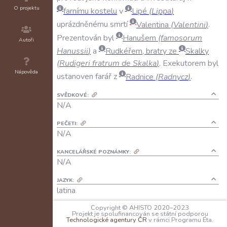
O projektu
farnímu
kostelu
v
Lipé
(
Lippa
)
uprázdněnému
smrtí
Valentina
(
Valentini
)
.
Prezentován
byl
Hanušem
(
famosorum
Autoři
Hanussii
)
a
Rudkéřem
,
bratry
ze
Skalky
(
Rudigeri
fratrum
de
Skalka
)
.
Exekutorem
byl
Nápověda
ustanoven
farář
z
Radnice
(
Radnycz
)
.
SVĚDKOVÉ:
N/A
PEČETI:
N/A
KANCELÁŘSKÉ POZNÁMKY:
N/A
JAZYK:
latina
Copyright © AHISTO 2020–2023
FORMA DOCHOVÁNÍ:
Projekt je spolufinancován se státní podporou
A: N/A
Technologické agentury ČR
v rámci Programu Éta.