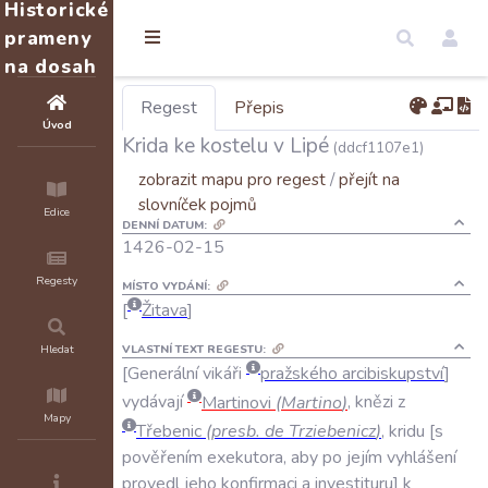
Historické
prameny
na dosah
Regest
Přepis
Úvod
Krida ke kostelu v Lipé
(ddcf1107e1)
zobrazit mapu pro regest
/
přejít na
slovníček pojmů
Edice
DENNÍ DATUM:
1426-02-15
Regesty
MÍSTO VYDÁNÍ:
Žitava
VLASTNÍ TEXT REGESTU:
Hledat
Generální
vikáři
pražského
arcibiskupství
vydávají
Martinovi
(
Martino
)
,
knězi
z
Mapy
Třebenic
(
presb
.
de
Trziebenicz
)
,
kridu
s
pověřením
exekutora
,
aby
po
jejím
vyhlášení
provedl
jeho
konfirmaci
a
investituru
k