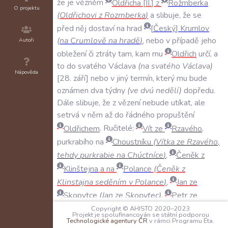
že
je
vězněm
Oldřicha
II
.
z
Rožmberka
O projektu
(
Oldřichovi
z
Rozmberka
)
a
slibuje
,
že
se
před
něj
dostaví
na
hrad
Český
Krumlov
(
na
Crumlově
na
hradě
)
,
nebo
v
případě
jeho
Autoři
obležení
či
ztráty
tam
,
kam
mu
Oldřich
určí
,
a
to
do
svatého
Václava
(
na
svatého
Václava
)
Nápověda
28
.
září
nebo
v
jiný
termín
,
který
mu
bude
oznámen
dva
týdny
(
ve
dvú
nedělí
)
dopředu
.
Dále
slibuje
,
že
z
vězení
nebude
utíkat
,
ale
setrvá
v
něm
až
do
řádného
propuštění
Oldřichem
.
Ručitelé:
Vít
ze
Rzavého
,
purkrabího
na
Choustníku
(
Vítka
ze
Rzavého
,
tehdy
purkrabie
na
Chúctníce
)
,
Čeněk
z
Klinštejna
a
na
Polance
(
Čeněk
z
Klinstajna
seděním
v
Polance
)
,
Jan
ze
Skopytce
(
Jan
ze
Skopytec
)
,
Petr
ze
Dvorce
(
Petr
z
Dvorce
)
a
Petr
z
Dubu
Copyright © AHISTO 2020–2023
Projekt je spolufinancován se státní podporou
(
Petr
z
Dubu
)
se
zavazují
k
úhradě
500
kop
Technologické agentury ČR
v rámci Programu Éta.