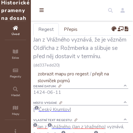
Historické
prameny
na dosah
Regest
Přepis
Úvod
Jan z Vrážného vyznává, že je vězněm
Oldřicha z Rožmberka a slibuje se
před něj dostavit v termínu.
Edice
(dd337edd20)
zobrazit mapu pro regest
/
přejít na
Regesty
slovníček pojmů
DENNÍ DATUM:
1424-06-11
Hledat
MÍSTO VYDÁNÍ:
Český Krumlov
Mapy
VLASTNÍ TEXT REGESTU:
Jan
z
Vrážného
(
Jan
z
Vražného
)
vyznává
,