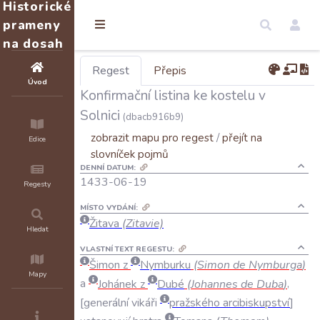
Historické
prameny
na dosah
Regest
Přepis
Úvod
Konfirmační listina ke kostelu v
Solnici
(dbacb916b9)
zobrazit mapu pro regest
/
přejít na
Edice
slovníček pojmů
DENNÍ DATUM:
1433-06-19
Regesty
MÍSTO VYDÁNÍ:
Žitava
(Zitavie)
Hledat
VLASTNÍ TEXT REGESTU:
Šimon
z
Nymburku
(
Simon
de
Nymburga
)
Mapy
a
Johánek
z
Dubé
(
Johannes
de
Duba
)
,
generální
vikáři
pražského
arcibiskupství