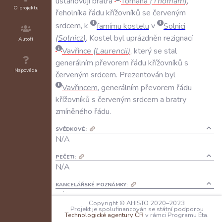
ustanovují
bratra
Tomana
(
Thomam
)
,
O projektu
řeholníka
řádu
křížovníků
se
červeným
srdcem
,
k
farnímu
kostelu
v
Solnici
(
Solnicz
)
.
Kostel
byl
uprázdněn
rezignací
Autoři
Vavřince
(
Laurencii
)
,
který
se
stal
generálním
převorem
řádu
křížovníků
s
Nápověda
červeným
srdcem
.
Prezentován
byl
Vavřincem
,
generálním
převorem
řádu
křížovníků
s
červeným
srdcem
a
bratry
zmíněného
řádu
.
SVĚDKOVÉ:
N/A
PEČETI:
N/A
KANCELÁŘSKÉ POZNÁMKY:
N/A
Copyright © AHISTO 2020–2023
Projekt je spolufinancován se státní podporou
JAZYK:
Technologické agentury ČR
v rámci Programu Éta.