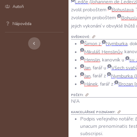
Ledče
(
Johannem
de
Ledecz
Autoři
zvolil
proboštem
Bohuslava
.
zvoleným
proboštem
Bohusl
Nápověda
jejich
vykonání
v
obvyklé
lhůtě
SVĚDKOVÉ:
Šimon z
Nymburka
, do
Mikuláš Henslinův
, kano
Henslin
, kanovník u
sv.
Jan
, farář u
Všech svatý
Jan
, farář z
Nymburka
(
Hánek
, farář z
Brozan
PEČETI:
N/A
KANCELÁŘSKÉ POZNÁMKY:
Podpis veřejného notáře:
unacum prenominatis testi
subscripsi.