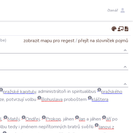
čtenář
zobrazit mapu pro regest
/
přejít na slovníček pojmů
be)
pražské
kapituly
,
administrátoři
in
spiritualibus
pražského
ze
,
potvrzují
volbu
Bohuslava
proboštem
kláštera
l
,
Matěj
,
Ondřej
,
Prokop
,
jáhen
Jan
a
jáhen
Jiří
po
lbu
tedy
i
jménem
nepřítomných
bratrů
svěřili
Janovi
z