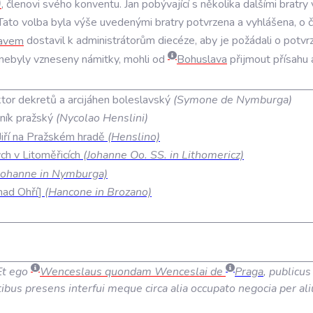
)
,
členovi
svého
konventu
.
Jan
pobývající
s
několika
dalšími
bratry
Tato
volba
byla
výše
uvedenými
bratry
potvrzena
a
vyhlášena
,
o
avem
dostavil
k
administrátorům
diecéze
,
aby
je
požádali
o
potvr
nebyly
vzneseny
námitky
,
mohli
od
Bohuslava
přijmout
přísahu
ktor dekretů a arcijáhen boleslavský
(Symone de Nymburga)
vník pražský
(Nycolao Henslini)
 Jiří na Pražském hradě
(Henslino)
ch v Litoměřicích
(Johanne Oo. SS. in Lithomericz)
Johanne in Nymburga)
nad Ohří
(Hancone in Brozano)
Et ego
Wenceslaus quondam Wenceslai de
Praga
, publicus
bus presens interfui meque circa alia occupato negocia per ali