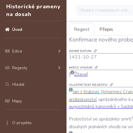
Historické prameny
na dosah
Regest
Přepis
Úvod
Konfirmace nového proboš
Edice
DENNÍ DATUM:
1421-10-27
Regesty
MÍSTO VYDÁNÍ:
Žitava
Hledat
VLASTNÍ TEXT REGESTU:
Jan
z
Kralovic
(
Johannes
Cral
arcibiskupství
,
uprázdněného
kv
Mapy
augustiniánů
kanovníků
v
Sads
Probošství
se
uprázdnilo
smrtí
O projektu
dlouhých
jednáních
shodli
na
vo