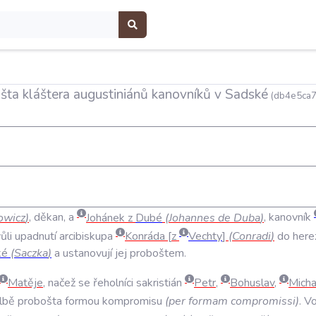
ta kláštera augustiniánů kanovníků v Sadské
(db4e5ca7
owicz
)
,
děkan
,
a
Johánek
z
Dubé
(
Johannes
de
Duba
)
,
kanovník
ůli
upadnutí
arcibiskupa
Konráda
z
Vechty
(
Conradi
)
do
here
ké
(
Saczka
)
a
ustanovují
jej
proboštem
.
Matěje
,
načež
se
řeholníci
sakristián
Petr
,
Bohuslav
,
Micha
lbě
probošta
formou
kompromisu
(
per
formam
compromissi
)
.
Vo