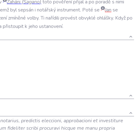
v
Zaháni
(
Sagano
)
toto
pověření
přijal
a
po
poradě
s
nimi
čemž
byl
sepsán
i
notářský
instrument
.
Poté
se
Jan
se
zení
zmíněné
volby
.
Ti
nařídili
provést
obvyklé
ohlášky
.
Když
po
a
přistoupit
k
jeho
ustanovení
.
 notarius, predictis eleccioni, approbacioni et investiture
um fideliter scribi procuravi hicque me manu propria