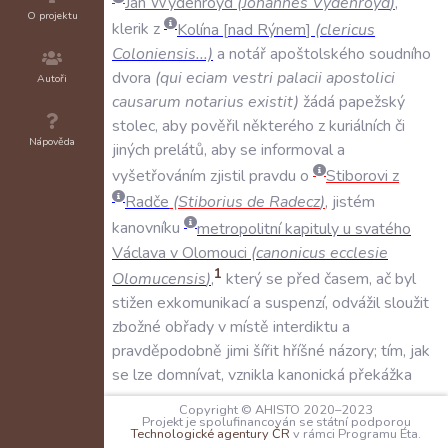
Jan
Wydenroyd
(
Johannes
Vydenroyd
)
,
O projektu
klerik
z
Kolína
nad
Rýnem
(
clericus
Coloniensis
...)
a
notář
apoštolského
soudního
dvora
(
qui
eciam
vestri
palacii
apostolici
Autoři
causarum
notarius
existit
)
žádá
papežský
stolec
,
aby
pověřil
některého
z
kuriálních
či
Nápověda
jiných
prelátů
,
aby
se
informoval
a
vyšetřováním
zjistil
pravdu
o
Stiborovi
z
Radče
(
Stiborius
de
Radecz
)
,
jistém
kanovníku
metropolitní
kapituly
u
svatého
Václava
v
Olomouci
(
canonicus
ecclesie
1
Olomucensis
)
,
který
se
před
časem
,
ač
byl
stižen
exkomunikací
a
suspenzí
,
odvážil
sloužit
zbožné
obřady
v
místě
interdiktu
a
pravděpodobně
jimi
šířit
hříšné
názory;
tím
,
jak
se
lze
domnívat
,
vznikla
kanonická
překážka
(
irregularitatis
macula
)
a
stal
se
tak
Copyright © AHISTO 2020–2023
Projekt je spolufinancován se státní podporou
nezpůsobilým
k
držbě
kanonikátu
v
kapitule
Technologické agentury ČR
v rámci Programu Éta.