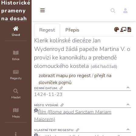
Historické
prameny
na dosah
Regest
Přepis
Úvod
Klerik kolínské diecéze Jan
Wydenroyd žádá papeže Martina V. o
provizi ke kanonikátu a prebendě
Edice
olomouckého kostela
(d847bb03a8)
zobrazit mapu pro regest
/
přejít na
Regesty
slovníček pojmů
DENNÍ DATUM:
1424-11-23
Hledat
MÍSTO VYDÁNÍ:
Řím
(Rome apud Sanctam Mariam
Mapy
Maiorem)
VLASTNÍ TEXT REGESTU: