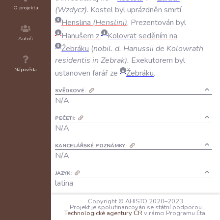
O projektu
(
Wzdycz
)
.
Kostel
byl
uprázdněn
smrtí
Henslina
(
Henslini
)
.
Prezentován
byl
Hanušem
z
Kolovrat
seděním
na
Autoři
Žebráku
(
nobil
.
d
.
Hanussii
de
Kolowrath
residentis
in
Zebrak
).
Exekutorem
byl
Nápověda
ustanoven
farář
ze
Žebráku
.
SVĚDKOVÉ:
N/A
PEČETI:
N/A
KANCELÁŘSKÉ POZNÁMKY:
N/A
JAZYK:
latina
Copyright © AHISTO 2020–2023
FORMA DOCHOVÁNÍ:
Projekt je spolufinancován se státní podporou
A: N/A
Technologické agentury ČR
v rámci Programu Éta.