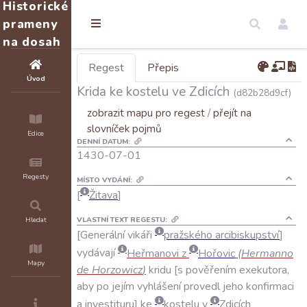
Historické
prameny
na dosah
Regest
Přepis
Úvod
Krida ke kostelu ve Zdicích
(d82b28d9cf)
zobrazit mapu pro regest
/
přejít na
slovníček pojmů
Edice
DENNÍ DATUM:
1430-07-01
Regesty
MÍSTO VYDÁNÍ:
Žitava
VLASTNÍ TEXT REGESTU:
Hledat
Generální
vikáři
pražského
arcibiskupství
vydávají
Heřmanovi
z
Hořovic
(
Hermanno
Mapy
de
Horzowicz
)
kridu
s
pověřením
exekutora
,
aby
po
jejím
vyhlášení
provedl
jeho
konfirmaci
a
investituru
ke
kostelu
v
Zdicích