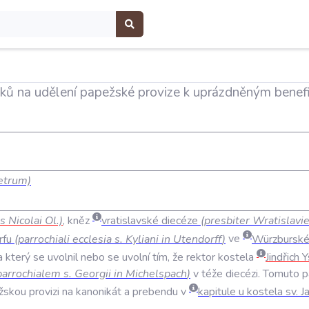
iků na udělení papežské provize k uprázdněným benef
etrum)
s
Nicolai
Ol
.)
,
kněz
vratislavské
diecéze
(
presbiter
Wratislavi
rfu
(
parrochiali
ecclesia
s
.
Kyliani
in
Utendorff
)
ve
Würzbursk
a
který
se
uvolnil
nebo
se
uvolní
tím
,
že
rektor
kostela
Jindřich
Y
parrochialem
s
.
Georgii
in
Michelspach
)
v
téže
diecézi
.
Tomuto
p
žskou
provizi
na
kanonikát
a
prebendu
v
kapitule
u
kostela
sv
.
J