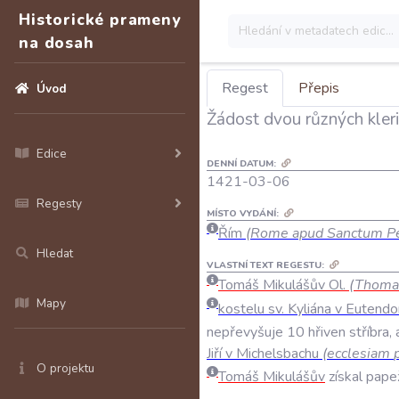
Historické prameny
na dosah
Regest
Přepis
Úvod
Žádost dvou různých kler
Edice
DENNÍ DATUM:
1421-03-06
Regesty
MÍSTO VYDÁNÍ:
Řím
(Rome apud Sanctum P
Hledat
VLASTNÍ TEXT REGESTU:
Tomáš
Mikulášův
Ol
.
(
Thoma
Mapy
kostelu
sv
.
Kyliána
v
Eutendo
nepřevyšuje
10
hřiven
stříbra
,
Jiří
v
Michelsbachu
(
ecclesiam
O projektu
Tomáš
Mikulášův
získal
pape