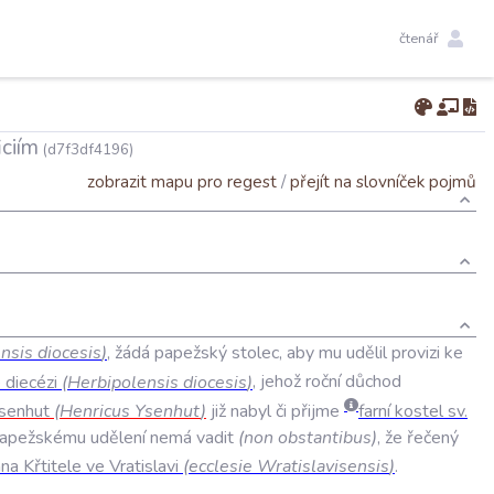
čtenář
iciím
(d7f3df4196)
zobrazit mapu pro regest
/
přejít na slovníček pojmů
ensis
diocesis
)
,
žádá
papežský
stolec
,
aby
mu
udělil
provizi
ke
é
diecézi
(
Herbipolensis
diocesis
)
,
jehož
roční
důchod
senhut
(
Henricus
Ysenhut
)
již
nabyl
či
přijme
farní
kostel
sv
.
apežskému
udělení
nemá
vadit
(
non
obstantibus
)
,
že
řečený
ana
Křtitele
ve
Vratislavi
(
ecclesie
Wratislavisensis
)
.