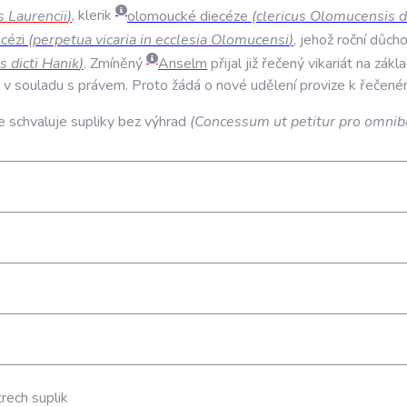
s
Laurencii
)
,
klerik
olomoucké
diecéze
(
clericus
Olomucensis
d
ecézi
(
perpetua
vicaria
in
ecclesia
Olomucensi
)
,
jehož
roční
důch
is
dicti
Hanik
)
.
Zmíněný
Anselm
přijal
již
řečený
vikariát
na
zákl
v
souladu
s
právem
.
Proto
žádá
o
nové
udělení
provize
k
řečené
e
schvaluje
supliky
bez
výhrad
(
Concessum
ut
petitur
pro
omnib
rech suplik