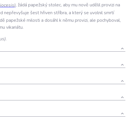
iocesis
)
,
žádá
papežský
stolec
,
aby
mu
nově
udělil
provizi
na
od
nepřevyšuje
šest
hřiven
stříbra
,
a
který
se
uvolnil
smrtí
adě
papežské
milosti
a
dosáhl
k
němu
provizi
,
ale
pochyboval
,
mu
vikariátu
.
us
)
.