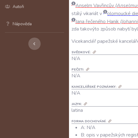
Anselm
Vavřincův
(
Anselmu
Autoři
stálý
vikariát
v
olomoucké
di
Jana
řečeného
Hanik
(
Johann
Nápověda
zda
takovýto
způsob
nabytí
byl
Vicekancléř
papežské
kancelář
SVĚDKOVÉ:
N/A
PEČETI:
N/A
KANCELÁŘSKÉ POZNÁMKY:
N/A
JAZYK:
latina
FORMA DOCHOVÁNÍ:
A: N/A
B: opis v papežských regist