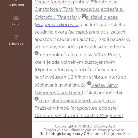
Czeyselmeister
)
,
probošt
kostela
sv
.
O projektu
Christofora
v
Týně
(
prepositus
ecclesie
s
.
Cristofori
Tinensis
)
v
pražské
diecézi
(
Pragensis
diocesis
)
a
auditor
papežského
Autoři
soudního
dvora
(
ac
capellanus
et
s
.
palacii
apostolici
causarum
auditor
)
,
žádá
papežský
Nápověda
stolec
,
aby
mu
udělil
provizi
k
scholasterii
v
metropolitní
kapitule
u
sv
.
Víta
v
Praze
,
která
je
zde
volitelným
důstojenstvím
(
dignitas
electiva
)
s
ročním
důchodem
nepřevyšujícím
12
hřiven
stříbra
,
a
která
se
očekávaně
uvolní
tím
,
že
Václav
Ginyn
(
Wenczeslaum
Gynin
)
získal
proboštství
kolegiátní
kapituly
Všech
svatých
na
Pražském
hradě
(
prepositure
ecclesie
Omnium
sanctorum
in
castro
Pragensis
)
,
která
je
tam
prvním
důstojenstvím
.
Tomuto
Copyright © AHISTO 2020–2023
udělení
nemá
vadit
(
non
obstantibus
)
,
že
Projekt je spolufinancován se státní podporou
Technologické agentury ČR
v rámci Programu Éta.
řečený
žadatel
drží
vedle
zmíněného