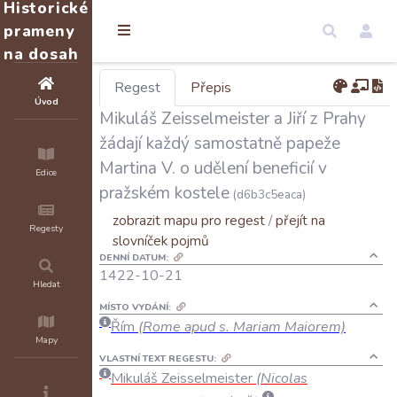
Historické
prameny
na dosah
Regest
Přepis
Úvod
Mikuláš Zeisselmeister a Jiří z Prahy
žádají každý samostatně papeže
Martina V. o udělení beneficií v
Edice
pražském kostele
(d6b3c5eaca)
zobrazit mapu pro regest
/
přejít na
Regesty
slovníček pojmů
DENNÍ DATUM:
1422-10-21
Hledat
MÍSTO VYDÁNÍ:
Řím
(Rome apud s. Mariam Maiorem)
Mapy
VLASTNÍ TEXT REGESTU:
Mikuláš
Zeisselmeister
(
Nicolas