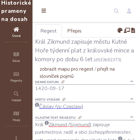
Historické
prameny
na dosah
Regest
Přepis
Úvod
Král Zikmund zapisuje městu Kutné
Hoře týdenní plat z královské mince a
komory po dobu 6 let
(d533b92373)
Edice
zobrazit mapu pro regest
/
přejít na
slovníček pojmů
Regesty
DENNÍ DATUM:
1420-09-17
MÍSTO VYDÁNÍ:
Hledat
Čáslav
(zu Czaslaw)
VLASTNÍ TEXT REGESTU:
Mapy
Král
Zikmund
(
Sigmund
)
zapisuje
purkmistrovi
,
radě
a
obci
(
scheppfenmeister
,