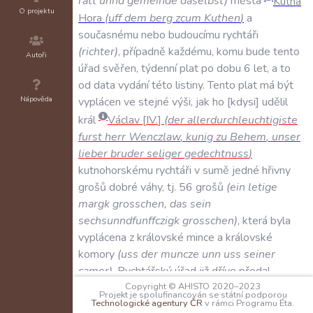
ratt
unnd
gemeinde
daselbst
)
města
Kutná
O projektu
Hora
(
uff
dem
berg
zcum
Kuthen
)
a
současnému
nebo
budoucímu
rychtáři
(
richter
)
,
případně
každému
,
komu
bude
tento
Autoři
úřad
svěřen
,
týdenní
plat
po
dobu
6
let
,
a
to
od
data
vydání
této
listiny
.
Tento
plat
má
být
Nápověda
vyplácen
ve
stejné
výši
,
jak
ho
kdysi
udělil
král
Václav
IV
.
(
der
allerdurchleuchtigiste
furst
herr
Wenczlaw
,
kunig
zu
Behem
,
unser
lieber
bruder
seliger
gedechtnuss
)
kutnohorskému
rychtáři
v
sumě
jedné
hřivny
grošů
dobré
váhy
,
tj
.
56
grošů
(
ein
letige
margk
grosschen
,
das
sein
sechsunndfunffczigk
grosschen
)
,
která
byla
vyplácena
z
královské
mince
a
královské
komory
(
uss
der
muncze
unn
uss
seiner
camer
)
.
Rychtářský
úřad
již
dříve
předal
Copyright © AHISTO 2020–2023
Zikmund
městu
Kutné
Hoře
,
jak
Projekt je spolufinancován se státní podporou
Technologické agentury ČR
v rámci Programu Éta.
1
dosvědčuje
příslušná
listina
.
Po
uplynutí