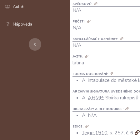
SVĚDKOVÉ:
Autoři
N/A
PEČETI:
Nápověda
N/A
KANCELÁŘSKÉ POZNÁMKY:
N/A
JAZYK:
latina
FORMA DOCHOVÁNÍ:
A: intabulace do městské 
ARCHIVNÍ SIGNATURA UVEDENÉHO DO
A:
AHMP
; Sbírka rukopisů
DIGITALIZÁTY A REPRODUKCE:
A:
N/A
EDICE:
Teige 1910
, s. 257, č. 6