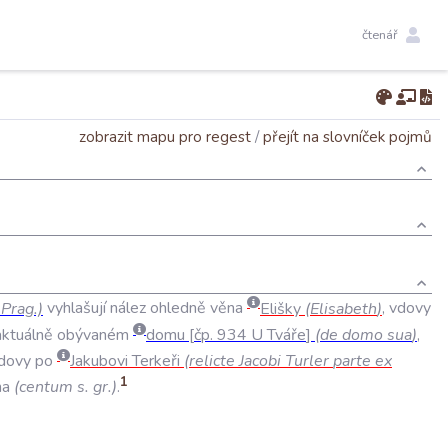
čtenář
zobrazit mapu pro regest
/
přejít na slovníček pojmů
.
Prag
.)
vyhlašují
nález
ohledně
věna
Elišky
(
Elisabeth
)
,
vdovy
aktuálně
obývaném
domu
čp
.
934
U
Tváře
(
de
domo
sua
)
,
dovy
po
Jakubovi
Terkeři
(
relicte
Jacobi
Turler
parte
ex
1
na
(
centum
s
.
gr
.)
.