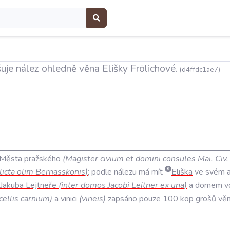
uje nález ohledně věna Elišky Frölichové.
(d4ffdc1ae7)
Města
pražského
(
Magister
civium
et
domini
consules
Mai
.
Civ
licta
olim
Bernasskonis
)
;
podle
nálezu
má
mít
Eliška
ve
svém
Jakuba
Lejtneře
(
inter
domos
Jacobi
Leitner
ex
una
)
a
domem
v
ellis
carnium
)
a
vinici
(
vineis
)
zapsáno
pouze
100
kop
grošů
vě