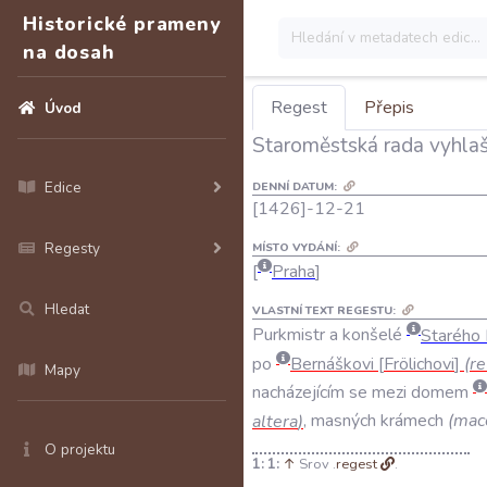
Historické prameny
na dosah
Regest
Přepis
Úvod
Staroměstská rada vyhlaš
Edice
DENNÍ DATUM:
[1426]-12-21
Regesty
MÍSTO VYDÁNÍ:
Praha
Hledat
VLASTNÍ TEXT REGESTU:
Purkmistr
a
konšelé
Starého
po
Bernáškovi
Frölichovi
(
re
Mapy
nacházejícím
se
mezi
domem
altera
)
,
masných
krámech
(
macc
O projektu
1:
↑
Srov .
regest
.