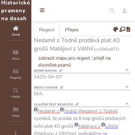
Historické
prameny
na dosah
Regest
Přepis
Úvod
Nedamír z Todně prodává plat 40
grošů Matějovi z Větřní
(cc204ba977)
zobrazit mapu pro regest
/
přejít na
Edice
slovníček pojmů
DENNÍ DATUM:
1425-04-07
Regesty
MÍSTO VYDÁNÍ:
N/A
Hledat
VLASTNÍ TEXT REGESTU:
Nedamír
z
Todně
(
Nedamír
z
Todně
)
Mapy
vyznává
,
že
prodal
za
8
kop
grošů
pražských
roční
plat
40
grošů
Matějovi
z
Větřní
(
Matějovi
z
Větřnie
)
,
purkrabímu
na