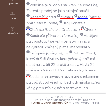
O projektu
Velešíně
(
v
tu
dobu
prukrabí
na
Velešíně
)
.
Za
tento
prodej
se
jako
rukojmí
zaručili
Nedamírův
bratr
Michal
z
Todně
(
Michal
,
Autoři
bratr
jeho
z
Todně
)
Jan
Koňata
z
Olešnice
(
Koňata
z
Olešnice
)
a
Čtver
z
Nápověda
Kondrače
(
Čtvero
z
Konratče
)
.
Matějovi
plat
postoupil
se
vším
panstvím
a
nic
si
nevyhradil
.
Zmíněný
plat
si
má
vybírat
v
Čeřejově
(
Čeřejově
)
na
Petrovi
(
Petr
)
,
který
drží
tři
čtvrtiny
lánu
(
dědiny
)
z
níž
má
platit
na
sv
.
Jiří
22
grošů
a
na
sv
.
Havla
22
grošů
a
o
Vánocích
tři
kuřata
a
strych
ovsa
.
Nedamír
se
zavazuje
společně
s
rukojmími
plat
očistit
od
všech
případných
nároků
(
před
věny
,
před
zápisy
,
před
zástavami
od
každého
člověka
)
a
následně
plat
i
vložit
do
Copyright © AHISTO 2020–2023
zemských
desk
.
V
případě
že
by
plat
nemohli
Projekt je spolufinancován se státní podporou
Technologické agentury ČR
v rámci Programu Éta.
před
takovými
nároky
úplně
uhájit
,
slibují