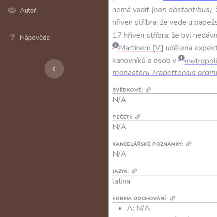
nemá
vadit
(
non
obstantibus
)
,
Autoři
hřiven
stříbra;
že
vede
u
papež
17
hřiven
stříbra;
že
byl
nedáv
Nápověda
Martinem
V
.
udělena
expek
kanovníků
a
osob
v
metropoli
monasterii
Trabettensis
ordin
SVĚDKOVÉ:
N/A
PEČETI:
N/A
KANCELÁŘSKÉ POZNÁMKY:
N/A
JAZYK:
latina
FORMA DOCHOVÁNÍ:
A: N/A