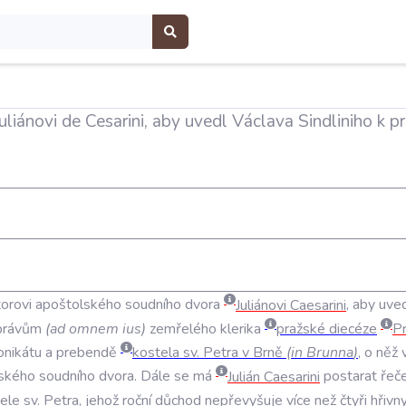
uliánovi de Cesarini, aby uvedl Václava Sindliniho k p
torovi
apoštolského
soudního
dvora
Juliánovi
Caesarini
,
aby
uve
právům
(
ad
omnem
ius
)
zemřelého
klerika
pražské
diecéze
P
onikátu
a
prebendě
kostela
sv
.
Petra
v
Brně
(
in
Brunna
)
,
o
něž
ského
soudního
dvora
.
Dále
se
má
Julián
Caesarini
postarat
řeč
ele
sv
.
Petra
,
jehož
roční
důchod
nepřevyšuje
více
než
čtyři
hřivn