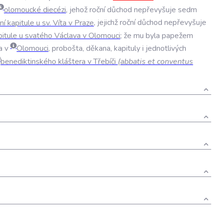
olomoucké
diecézi
,
jehož
roční
důchod
nepřevyšuje
sedm
ní
kapitule
u
sv
.
Víta
v
Praze
,
jejichž
roční
důchod
nepřevyšuje
pitule
u
svatého
Václava
v
Olomouci
;
že
mu
byla
papežem
a
v
Olomouci
,
probošta
,
děkana
,
kapituly
i
jednotlivých
benediktinského
kláštera
v
Třebíči
(
abbatis
et
conventus