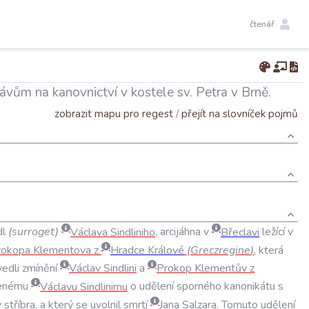
čtenář
rávům na kanovnictví v kostele sv. Petra v Brně.
zobrazit mapu pro regest
/
přejít na slovníček pojmů
dl
(
surroget
)
Václava
Sindliniho
,
arcijáhna
v
Břeclavi
ležící
v
rokopa
Klementova
z
Hradce
Králové
(
Greczregine
)
,
která
vedli
zmínění
Václav
Sindlini
a
Prokop
Klementův
z
enému
Václavu
Sindlinimu
o
udělení
sporného
kanonikátu
s
y
stříbra
,
a
který
se
uvolnil
smrtí
Jana
Salzara
.
Tomuto
udělení