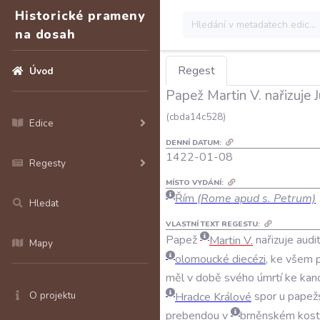
Historické prameny
na dosah
Regest
Úvod
Papež Martin V. nařizuje J
(cbda14c528)
Edice
DENNÍ DATUM:
1422-01-08
Regesty
MÍSTO VYDÁNÍ:
Řím
(Rome apud s. Petrum)
Hledat
VLASTNÍ TEXT REGESTU:
Papež
Martin
V
.
nařizuje
audi
Mapy
olomoucké
diecézi
,
ke
všem
měl
v
době
svého
úmrtí
ke
kan
O projektu
Hradce
Králové
spor
u
papež
prebendou
v
brněnském
kost