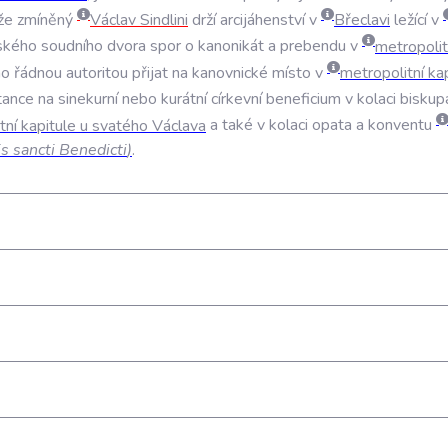
že
zmíněný
Václav
Sindlini
drží
arcijáhenství
v
Břeclavi
ležící
v
ského
soudního
dvora
spor
o
kanonikát
a
prebendu
v
metropolit
no
řádnou
autoritou
přijat
na
kanovnické
místo
v
metropolitní
ka
tance
na
sinekurní
nebo
kurátní
církevní
beneficium
v
kolaci
biskup
tní
kapitule
u
svatého
Václava
a
také
v
kolaci
opata
a
konventu
is
sancti
Benedicti
)
.