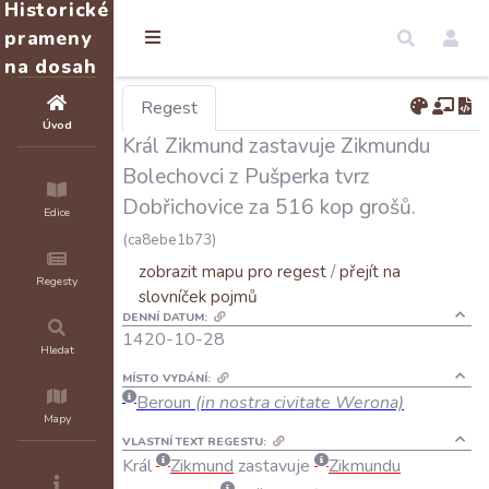
Historické
prameny
na dosah
Regest
Úvod
Král Zikmund zastavuje Zikmundu
Bolechovci z Pušperka tvrz
Dobřichovice za 516 kop grošů.
Edice
(ca8ebe1b73)
zobrazit mapu pro regest
/
přejít na
Regesty
slovníček pojmů
DENNÍ DATUM:
1420-10-28
Hledat
MÍSTO VYDÁNÍ:
Beroun
(in nostra civitate Werona)
Mapy
VLASTNÍ TEXT REGESTU:
Král
Zikmund
zastavuje
Zikmundu