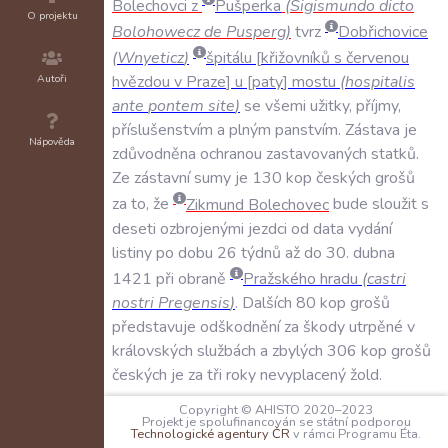
Bolechovci
z
Pušperka
(
Sigismundo
dicto
O projektu
Bolohowecz
de
Pusperg
)
tvrz
Dobřichovice
(
Wnyeticz
)
špitálu
křižovníků
s
červenou
Autoři
hvězdou
v
Praze
u
paty
mostu
(
hospitalis
ante
pontem
site
)
se
všemi
užitky
,
příjmy
,
příslušenstvím
a
plným
panstvím
.
Zástava
je
Nápověda
zdůvodněna
ochranou
zastavovaných
statků
.
Ze
zástavní
sumy
je
130
kop
českých
grošů
za
to
,
že
Zikmund
Bolechovec
bude
sloužit
s
deseti
ozbrojenými
jezdci
od
data
vydání
listiny
po
dobu
26
týdnů
až
do
30
.
dubna
1421
při
obraně
Pražského
hradu
(
castri
nostri
Pregensis
)
.
Dalších
80
kop
grošů
představuje
odškodnění
za
škody
utrpěné
v
královských
službách
a
zbylých
306
kop
grošů
českých
je
za
tři
roky
nevyplacený
žold
.
Zikmund
si
pro
sebe
,
své
nástupce
,
české
Copyright © AHISTO 2020–2023
Projekt je spolufinancován se státní podporou
krále
,
případně
pro
ty
,
kteří
by
k
tomu
byli
Technologické agentury ČR
v rámci Programu Éta.