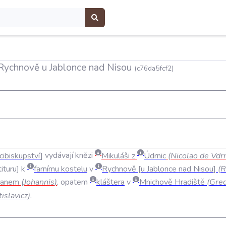
v Rychnově u Jablonce nad Nisou
(c76da5fcf2)
cibiskupství
vydávají
knězi
Mikuláši
z
Údrnic
(
Nicolao
de
Vdr
tituru
k
farnímu
kostelu
v
Rychnově
u
Jablonce
nad
Nisou
(
R
Janem
(
Johannis
)
,
opatem
kláštera
v
Mnichově
Hradiště
(
Gred
islavicz
)
.