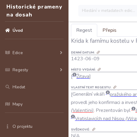
Historické prameny
na dosah
Regest
Přepis
Úvod
Krida k farnímu kostelu 
Edice
DENNÍ DATUM:
1423-06-09
Regesty
MÍSTO VYDÁNÍ:
Žitava
Hledat
VLASTNÍ TEXT REGESTU:
Generální
vikáři
pražského
ar
provedl
jeho
konfirmaci
a
inves
Mapy
(
Valentini
)
.
Prezentován
byl
Vratislavicích
nad
Nisou
(
Wrat
O projektu
SVĚDKOVÉ:
N/A