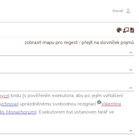
čtenář
zobrazit mapu pro regest
/
přejít na slovníček pojmů
nycz
)
kridu
s
pověřením
exekutora
,
aby
po
jejím
vyhlášení
ychnow
)
uprázdněnému
svobodnou
rezignací
Valentina
is
Monachorum
)
.
Exekutorem
byl
ustanoven
farář
ve