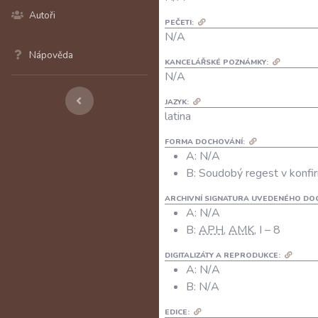
Autoři
PEČETI:
N/A
Nápověda
KANCELÁŘSKÉ POZNÁMKY:
N/A
JAZYK:
latina
FORMA DOCHOVÁNÍ:
A: N/A
B: Soudobý regest v konfir
ARCHIVNÍ SIGNATURA UVEDENÉHO DO
A:
N/A
B:
APH
,
AMK
, I – 8
DIGITALIZÁTY A REPRODUKCE:
A:
N/A
B:
N/A
EDICE: