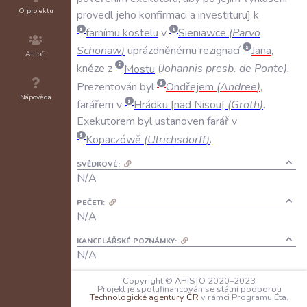
O projektu
provedl
jeho
konfirmaci
a
investituru
k
farnímu
kostelu
v
Sieniawce
(
Parvo
Schonaw
)
uprázdněnému
rezignací
Jana
,
Autoři
kněze
z
Mostu
(
Johannis
presb
.
de
Ponte
).
Prezentován
byl
Ondřejem
(
Andree
)
,
Nápověda
farářem
v
Hrádku
nad
Nisou
(
Groth
)
.
Exekutorem
byl
ustanoven
farář
v
Kopaczówě
(
Ulrichsdorff
)
.
SVĚDKOVÉ:
N/A
PEČETI:
N/A
KANCELÁŘSKÉ POZNÁMKY:
N/A
JAZYK:
Copyright © AHISTO 2020–2023
Projekt je spolufinancován se státní podporou
latina
Technologické agentury ČR
v rámci Programu Éta.