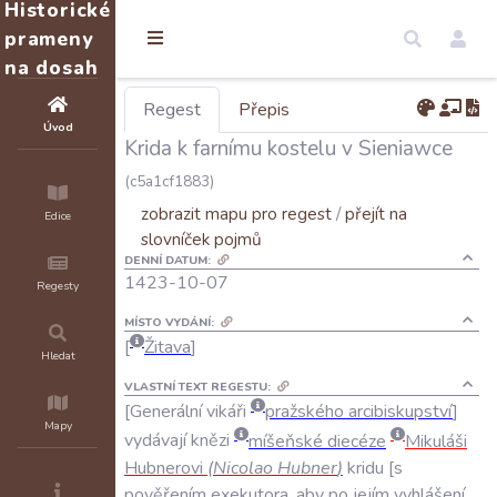
Historické
prameny
na dosah
Regest
Přepis
Úvod
Krida k farnímu kostelu v Sieniawce
(c5a1cf1883)
zobrazit mapu pro regest
/
přejít na
Edice
slovníček pojmů
DENNÍ DATUM:
1423-10-07
Regesty
MÍSTO VYDÁNÍ:
Žitava
Hledat
VLASTNÍ TEXT REGESTU:
Generální
vikáři
pražského
arcibiskupství
Mapy
vydávají
knězi
míšeňské
diecéze
Mikuláši
Hubnerovi
(
Nicolao
Hubner
)
kridu
s
pověřením
exekutora
,
aby
po
jejím
vyhlášení