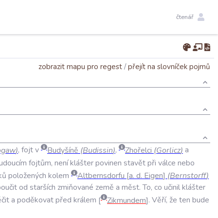
čtenář
zobrazit mapu pro regest
/
přejít na slovníček pojmů
ogaw
)
,
fojt
v
Budyšíně
(
Budissin
)
,
Zhořelci
(
Gorlicz
)
a
udoucím
fojtům
,
není
klášter
povinen
stavět
při
válce
nebo
ků
položených
kolem
Altbernsdorfu
a
.
d
.
Eigen
(
Bernstorff
)
oučit
od
starších
zmiňované
země
a
měst
.
To
,
co
učinil
klášter
čit
a
poděkovat
před
králem
Zikmundem
.
Věří
,
že
ten
bude