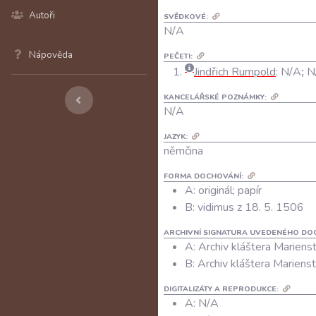
Autoři
SVĚDKOVÉ:
N/A
Nápověda
PEČETI:
Jindřich Rumpold
:
N/A
;
N
KANCELÁŘSKÉ POZNÁMKY:
N/A
JAZYK:
němčina
FORMA DOCHOVÁNÍ:
A: originál; papír
B: vidimus z 18. 5. 1506
ARCHIVNÍ SIGNATURA UVEDENÉHO DO
A:
Archiv kláštera Marienst
B:
Archiv kláštera Marienst
DIGITALIZÁTY A REPRODUKCE:
A:
N/A