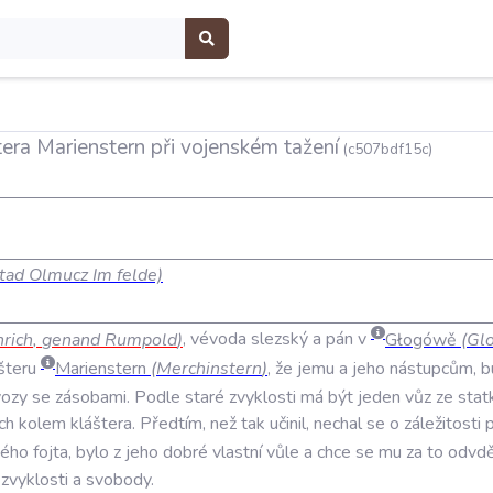
tera Marienstern při vojenském tažení
(c507bdf15c)
tad Olmucz Im felde)
rich
,
genand
Rumpold
)
,
vévoda
slezský
a
pán
v
Głogówě
(
Gl
šteru
Marienstern
(
Merchinstern
)
,
že
jemu
a
jeho
nástupcům
,
b
vozy
se
zásobami
.
Podle
staré
zvyklosti
má
být
jeden
vůz
ze
stat
ch
kolem
kláštera
.
Předtím
,
než
tak
učinil
,
nechal
se
o
záležitosti
p
vého
fojta
,
bylo
z
jeho
dobré
vlastní
vůle
a
chce
se
mu
za
to
odvdě
zvyklosti
a
svobody
.