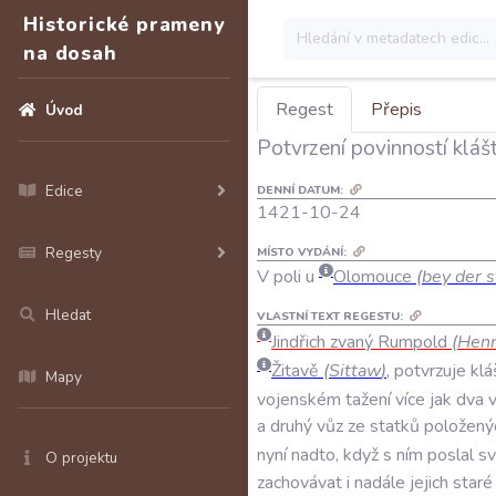
Historické prameny
na dosah
Regest
Přepis
Úvod
Potvrzení povinností kláš
Edice
DENNÍ DATUM:
1421-10-24
Regesty
MÍSTO VYDÁNÍ:
V poli u
Olomouce
(bey der s
Hledat
VLASTNÍ TEXT REGESTU:
Jindřich
zvaný
Rumpold
(
Henn
Žitavě
(
Sittaw
)
,
potvrzuje
klá
Mapy
vojenském
tažení
více
jak
dva
a
druhý
vůz
ze
statků
položený
nyní
nadto
,
když
s
ním
poslal
s
O projektu
zachovávat
i
nadále
jejich
staré