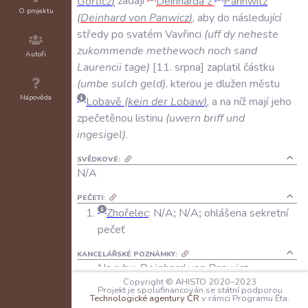
Gorlicz
)
žádají
Deinharda
z
Pannwitz
O projektu
(
Deinhard
von
Panwicz
)
,
aby
do
následující
středy
po
svatém
Vavřinci
(
uff
dy
neheste
zukommende
methewoch
noch
sand
Autoři
Laurencii
tage
)
11
.
srpna
zaplatil
částku
(
umbe
sulch
geld
)
,
kterou
je
dlužen
městu
Nápověda
Lobavě
(
kein
der
Lobaw
)
,
a
na
níž
mají
jeho
zpečetěnou
listinu
(
uwern
briff
und
ingesigel
)
.
SVĚDKOVÉ:
N/A
PEČETI:
Zhořelec
:
N/A
;
N/A
;
ohlášena sekretní
pečeť
KANCELÁŘSKÉ POZNÁMKY:
Na rubu:
Deinhard von Panwicz.
Copyright © AHISTO 2020–2023
Projekt je spolufinancován se státní podporou
JAZYK:
Technologické agentury ČR
v rámci Programu Éta.
němčina