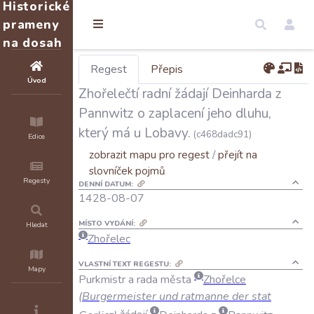
Historické
prameny
na dosah
Regest
Přepis
Úvod
Zhořelečtí radní žádají Deinharda z
Pannwitz o zaplacení jeho dluhu,
který má u Lobavy.
(c468dadc91)
Edice
zobrazit mapu pro regest
/
přejít na
slovníček pojmů
Regesty
DENNÍ DATUM:
1428-08-07
MÍSTO VYDÁNÍ:
Hledat
Zhořelec
VLASTNÍ TEXT REGESTU:
Mapy
Purkmistr
a
rada
města
Zhořelce
(
Burgermeister
und
ratmanne
der
stat