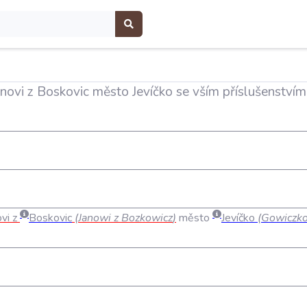
anovi z Boskovic město Jevíčko se vším příslušenství
ovi
z
Boskovic
(
Janowi
z
Bozkowicz
)
město
Jevíčko
(
Gowiczk