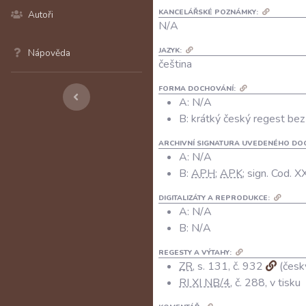
KANCELÁŘSKÉ POZNÁMKY:
Autoři
N/A
JAZYK:
Nápověda
čeština
FORMA DOCHOVÁNÍ:
A: N/A
B: krátký český regest bez 
ARCHIVNÍ SIGNATURA UVEDENÉHO DO
A:
N/A
B:
APH
;
APK
; sign. Cod. X
DIGITALIZÁTY A REPRODUKCE:
A:
N/A
B:
N/A
REGESTY A VÝTAHY:
ZR
, s. 131, č. 932
(česky
RI XI NB/4
, č. 288, v tisku