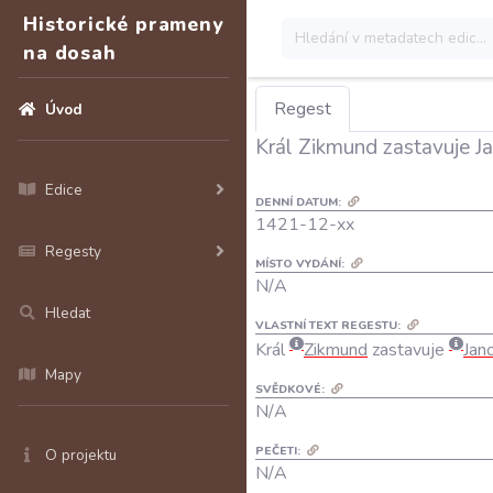
Historické prameny
na dosah
Regest
Úvod
Král Zikmund zastavuje J
Edice
DENNÍ DATUM:
1421-12-xx
Regesty
MÍSTO VYDÁNÍ:
N/A
Hledat
VLASTNÍ TEXT REGESTU:
Král
Zikmund
zastavuje
Jan
Mapy
SVĚDKOVÉ:
N/A
PEČETI:
O projektu
N/A