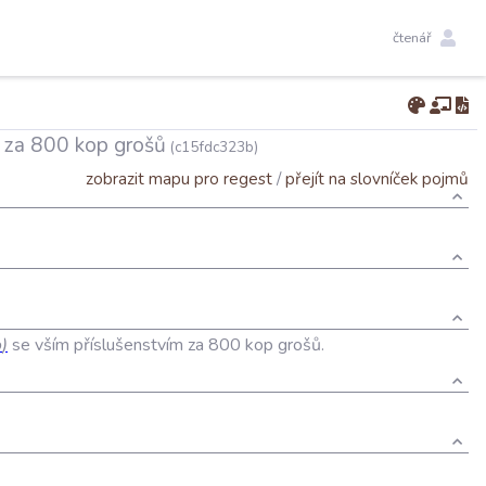
čtenář
m za 800 kop grošů
(c15fdc323b)
zobrazit mapu pro regest
/
přejít na slovníček pojmů
o
)
se
vším
příslušenstvím
za
800
kop
grošů
.