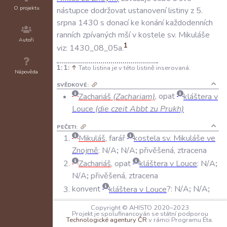
O projektu
nástupce
dodržovat
ustanovení
listiny
z
5
.
srpna
1430
s
donací
ke
konání
každodenních
ranních
zpívaných
mší
v
kostele
sv
.
Mikuláše
Autoři
1
viz:
1430_08_05a
.
1:
↑
Tato listina je v této listině inserovaná.
Nápověda
SVĚDKOVÉ:
Zachariáš
(Zachariam)
, opat
kláštera v
Louce
(die czeit Abbt zu Prukh)
PEČETI:
Mikuláš
, farář
kostela sv. Mikuláše ve
Znojmě
:
N/A
;
N/A
;
přivěšená, ztracena
Zachariáš
, opat
kláštera v Louce
:
N/A
;
N/A
;
přivěšená, ztracena
konvent
kláštera v Louce
?
:
N/A
;
N/A
;
přivěšená, ztracena
Copyright © AHISTO 2020–2023
Projekt je spolufinancován se státní podporou
Technologické agentury ČR
v rámci Programu Éta.
KANCELÁŘSKÉ POZNÁMKY: