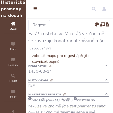
Historické
prameny
na dosah
Regest
Úvod
Farář kostela sv. Mikuláš ve Znojmě
se zavazuje konat ranní zpívané mše.
(be55b3e497)
Edice
zobrazit mapu pro regest
/
přejít na
slovníček pojmů
Regesty
DENNÍ DATUM:
1430-08-14
MÍSTO VYDÁNÍ:
Hledat
N/A
VLASTNÍ TEXT REGESTU:
Mapy
Mikuláš
(
Niklas
)
,
farář
u
kostela
sv
.
Mikuláš
ve
Znojmě
(
die
zeit
pharrer
zu
sand
Niklas
zu
Znoym
)
zavazuje
sebe
a
své