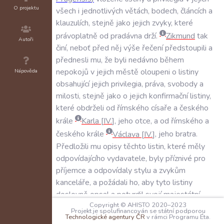
O projektu
všech
i
jednotlivých
větách
,
bodech
,
článcích
a
klauzulích
,
stejně
jako
jejich
zvyky
,
které
právoplatně
od
pradávna
drží
.
Zikmund
tak
Autoři
činí
,
neboť
před
něj
výše
řečení
předstoupili
a
přednesli
mu
,
že
byli
nedávno
během
nepokojů
v
jejich
městě
oloupeni
o
listiny
Nápověda
obsahující
jejich
privilegia
,
práva
,
svobody
a
milosti
,
stejně
jako
o
jejich
konfirmační
listiny
,
které
obdrželi
od
římského
císaře
a
českého
krále
Karla
IV
.
,
jeho
otce
,
a
od
římského
a
českého
krále
Václava
IV
.
,
jeho
bratra
.
Předložili
mu
opisy
těchto
listin
,
které
měly
odpovídajícího
vydavatele
,
byly
příznivé
pro
příjemce
a
odpovídaly
stylu
a
zvykům
kanceláře
,
a
požádali
ho
,
aby
tyto
listiny
doslovně
opsal
a
potvrdil
svojí
majestátní
Copyright © AHISTO 2020–2023
pečetí
.
Zikmund
byl
nakloněn
tuto
žádost
Projekt je spolufinancován se státní podporou
Technologické agentury ČR
v rámci Programu Éta.
vyslyšet
,
neboť
v
jeho
dědičném
království