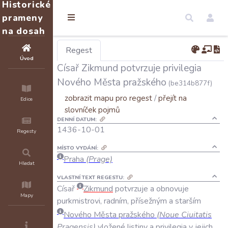
Historické
prameny
na dosah
Regest
Úvod
Císař Zikmund potvrzuje privilegia
Nového Města pražského
(be314b877f)
zobrazit mapu pro regest
/
přejít na
Edice
slovníček pojmů
DENNÍ DATUM:
1436-10-01
Regesty
MÍSTO VYDÁNÍ:
Praha
(Prage)
Hledat
VLASTNÍ TEXT REGESTU:
Císař
Zikmund
potvrzuje
a
obnovuje
Mapy
purkmistrovi
,
radním
,
přísežným
a
starším
Nového
Města
pražského
(
Noue
Ciuitatis
Pragensis
)
vložené
listiny
a
privilegia
v
jejich